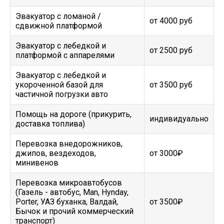
Эвакуатор c ломаной /
от 4000 руб
сдвижной платформой
Эвакуатор с лебедкой и
от 2500 руб
платформой с аппарелями
Эвакуатор с лебедкой и
укороченной базой для
от 3500 руб
частичной погрузки авто
Помощь на дороге (прикурить,
индивидуально
доставка топлива)
Перевозка внедорожников,
джипов, вездеходов,
от 3000₽
минивенов
Перевозка микроавтобусов
(Газель - автобус, Man, Hynday,
Porter, УАЗ буханка, Валдай,
от 3500₽
Бычок и прочий коммерческий
транспорт)