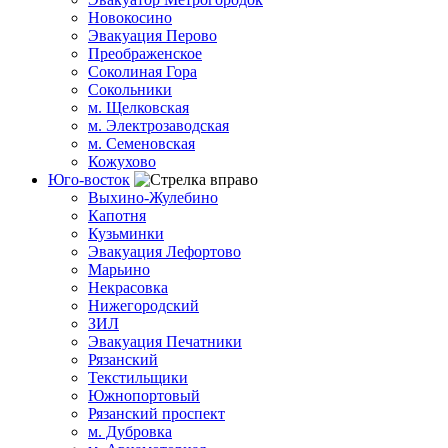
Новокосино
Эвакуация Перово
Преображенское
Соколиная Гора
Сокольники
м. Щелковская
м. Электрозаводская
м. Семеновская
Кожухово
Юго-восток
Выхино-Жулебино
Капотня
Кузьминки
Эвакуация Лефортово
Марьино
Некрасовка
Нижегородский
ЗИЛ
Эвакуация Печатники
Рязанский
Текстильщики
Южнопортовый
Рязанский проспект
м. Дубровка