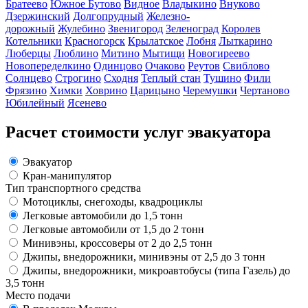
Братеево
Южное Бутово
Видное
Владыкино
Внуково
Дзержинский
Долгопрудный
Железно-
дорожный
Жулебино
Звенигород
Зеленоград
Королев
Котельники
Красногорск
Крылатское
Лобня
Лыткарино
Люберцы
Люблино
Митино
Мытищи
Новогиреево
Новопеределкино
Одинцово
Очаково
Реутов
Свиблово
Солнцево
Строгино
Сходня
Теплый стан
Тушино
Фили
Фрязино
Химки
Ховрино
Царицыно
Черемушки
Чертаново
Юбилейный
Ясенево
Расчет стоимости услуг эвакуатора
Эвакуатор
Кран-манипулятор
Тип транспортного средства
Мотоциклы, снегоходы, квадроциклы
Легковые автомобили до 1,5 тонн
Легковые автомобили от 1,5 до 2 тонн
Минивэны, кроссоверы от 2 до 2,5 тонн
Джипы, внедорожники, минивэны от 2,5 до 3 тонн
Джипы, внедорожники, микроавтобусы (типа Газель) до
3,5 тонн
Место подачи