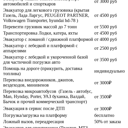
от 3000 руб
автомобилей и спорткаров
Эвакуатор для легкового грузовика (крытая
Газель, Лада Ларгус, PEUGEOT PARTNER,
от 4500 руб
Volkswagen Transporter, hyundai hd-78 )
Перевезти грузовик массой до 7 тонн
от 5500 руб
Транспортировка Лодки, катера, яхты
от 4500 руб
Эвакуатор c ломаной / сдвижной платформой
от 4000 руб
Эвакуатор с лебедкой и платформой с
от 2500 руб
аппарелями
Эвакуатор с лебедкой и укороченной базой
от 3500 руб
для частичной погрузки авто
Помощь на дороге (прикурить, доставка
индивидуально
топлива)
Перевозка внедорожников, джипов,
от 3000₽
вездеходов, минивенов
Перевозка микроавтобусов (Газель - автобус,
Man, Hynday, Porter, УАЗ буханка, Валдай,
от 3500₽
Бычок и прочий коммерческий транспорт)
Эвакуация в сервис после ДТП
от 3000₽
Погрузка/загрузка на платформу
бесплатно
Ложный вызов, переадресация
50% от заказа
Эвакуатор для спецтехники (Трактор, МТЗ,