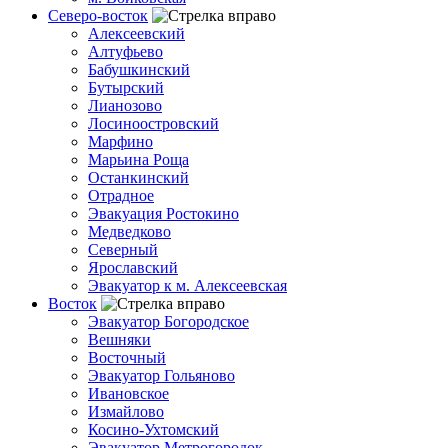
Северо-восток
Алексеевский
Алтуфьево
Бабушкинский
Бутырский
Лианозово
Лосиноостровский
Марфино
Марьина Роща
Останкинский
Отрадное
Эвакуация Ростокино
Медведково
Северный
Ярославский
Эвакуатор к м. Алексеевская
Восток
Эвакуатор Богородское
Вешняки
Восточный
Эвакуатор Гольяново
Ивановское
Измайлово
Косино-Ухтомский
Эвакуатор Метрогородок