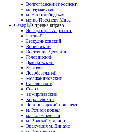
Волгоградский проспект
м. Бауманская
м. Новослободская
метро Проспект Мира
Север
Эвакуатор в Аэропорт
Беговой
Бескудниковский
Войковский
Восточное Дегунино
Головинский
Дмитровский
Коптево
Левобережный
Молжаниновский
Савёловский
Сокол
Тимирязевский
Хорошёвский
Ленинградский проспект
м. Речной вокзал
м. Полежаевская
м. Водный стадион
Эвакуация м. Динамо
м. Войковская