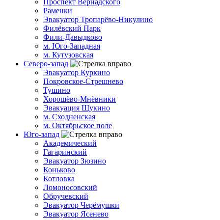
Проспект Вернадского
Раменки
Эвакуатор Тропарёво-Никулино
Филёвский Парк
Фили-Давыдково
м. Юго-Западная
м. Кутузовская
Северо-запад
Эвакуатор Куркино
Покровское-Стрешнево
Тушино
Хорошёво-Мнёвники
Эвакуация Щукино
м. Сходненская
м. Октябрьское поле
Юго-запад
Академический
Гагаринский
Эвакуатор Зюзино
Коньково
Котловка
Ломоносовский
Обручевский
Эвакуатор Черёмушки
Эвакуатор Ясенево