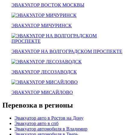
эвакуатор в сто
ЭВАКУАТОР ВОСТОК МОСКВЫ
эвакуатор из гаража
эвакуатор гидравлической
эвакуатор буксировка
эвакуатор эвакуатор сельхозтехники -
ЭВАКУАТОР МИЧУРИНСК
климовск
эвакуатор павловский посад
александров
мотоэвакуатор
домодедовская
ЭВАКУАТОР НА ВОЛГОГРАДСКОМ ПРОСПЕКТЕ
зарайск
лесной городок
рублевское шоссе
красноармейск
ЭВАКУАТОР ЛЕСОЗАВОДСК
выхино
эвакуатор прицепов
ЭВАКУАТОР МИСАЙЛОВО
Перевозка в регионы
Эвакуатор авто в Ростов на Дону
Эвакуатор авто в спб
Эвакуатор автомобиля в Владимир
Эвакуатор автомобиля в Тверь