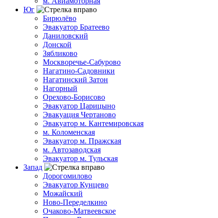
м. Авиамоторная
Юг
Бирюлёво
Эвакуатор Братеево
Даниловский
Донской
Зябликово
Москворечье-Сабурово
Нагатино-Садовники
Нагатинский Затон
Нагорный
Орехово-Борисово
Эвакуатор Царицыно
Эвакуация Чертаново
Эвакуатор м. Кантемировская
м. Коломенская
Эвакуатор м. Пражская
м. Автозаводская
Эвакуатор м. Тульская
Запад
Дорогомилово
Эвакуатор Кунцево
Можайский
Ново-Переделкино
Очаково-Матвеевское