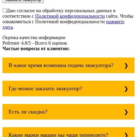
Даю согласие на обработку персональных данных в
соответствии с
Политикой конфиденциальности
сайта. Чтобы
ознакомиться с Политикой конфиденциальности
нажмите
здесь
Оценка качества информации
Рейтинг
4.8
/5 - Всего
6
оценок
Частые вопросы от клиентов:
В какое время возможна подача эвакуатора?
Служба эвакуации работает круглосуточно, без
выходных поэтому звоните в любое время.
Где можно заказать эвакуатор?
эвакуатор сельхозтехники всегда рядом!
Основная география обслуживания: Москва,
Область. Для перевозки межгород на любое
Есть ли скидки?
расстояние звоните круглосуточно, но
желательно заранее.
Скидки есть только для корпоративных
клиентов. Услуги нашего эвакуатора и так
Какие марки машин вы чаще перевозите?
можно получить дешево и быстро