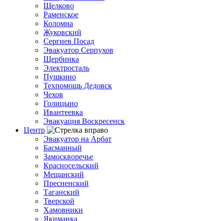
Щелково
Раменское
Коломна
Жуковский
Сергиев Посад
Эвакуатор Серпухов
Щербинка
Электросталь
Пушкино
Техпомощь Дедовск
Чехов
Голицыно
Ивантеевка
Эвакуация Воскресенск
Центр
Эвакуатор на Арбат
Басманный
Замоскворечье
Красносельский
Мещанский
Пресненский
Таганский
Тверской
Хамовники
Якиманка