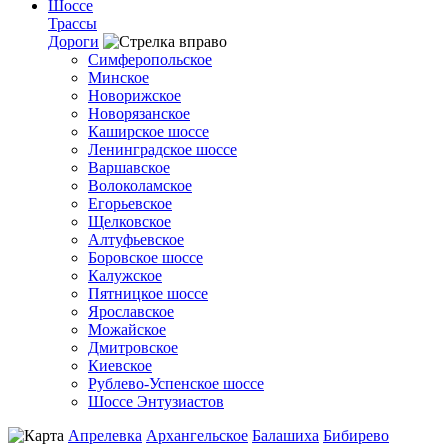
Шоссе
Трассы
Дороги
Симферопольское
Минское
Новорижское
Новорязанское
Каширское шоссе
Ленинградское шоссе
Варшавское
Волоколамское
Егорьевское
Щелковское
Алтуфьевское
Боровское шоссе
Калужское
Пятницкое шоссе
Ярославское
Можайское
Дмитровское
Киевское
Рублево-Успенское шоссе
Шоссе Энтузиастов
Апрелевка
Архангельское
Балашиха
Бибирево