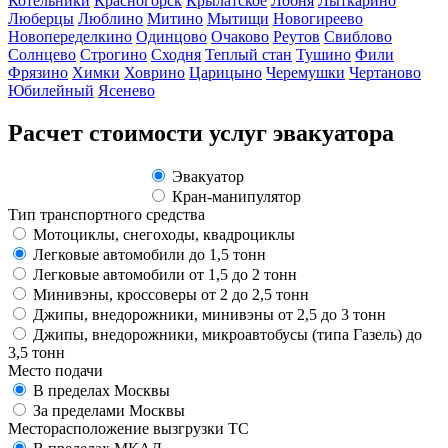
Котельники
Красногорск
Крылатское
Лобня
Лыткарино
Люберцы
Люблино
Митино
Мытищи
Новогиреево
Новопеределкино
Одинцово
Очаково
Реутов
Свиблово
Солнцево
Строгино
Сходня
Теплый стан
Тушино
Фили
Фрязино
Химки
Ховрино
Царицыно
Черемушки
Чертаново
Юбилейный
Ясенево
Расчет стоимости услуг эвакуатора
Эвакуатор
Кран-манипулятор
Тип транспортного средства
Мотоциклы, снегоходы, квадроциклы
Легковые автомобили до 1,5 тонн
Легковые автомобили от 1,5 до 2 тонн
Минивэны, кроссоверы от 2 до 2,5 тонн
Джипы, внедорожники, минивэны от 2,5 до 3 тонн
Джипы, внедорожники, микроавтобусы (типа Газель) до
3,5 тонн
Место подачи
В пределах Москвы
За пределами Москвы
Месторасположение вызгрузки ТС