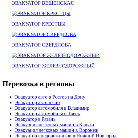
ЭВАКУАТОР ВЕШЕНСКАЯ
климовск
эвакуатор павловский посад
александров
мотоэвакуатор
ЭВАКУАТОР КРЕСТЦЫ
домодедовская
зарайск
лесной городок
рублевское шоссе
ЭВАКУАТОР СВЕРДЛОВА
красноармейск
выхино
эвакуатор прицепов
ЭВАКУАТОР ЖЕЛЕЗНОДОРОЖНЫЙ
Перевозка в регионы
Эвакуатор авто в Ростов на Дону
Эвакуатор авто в спб
Эвакуатор автомобиля в Владимир
Эвакуатор автомобиля в Тверь
Эвакуатор в Рязань
Эвакуация легковых машин в Калуга
Эвакуация легковых машин в Воронеж
Эвакуатор внедорожников в Нижний Новгород