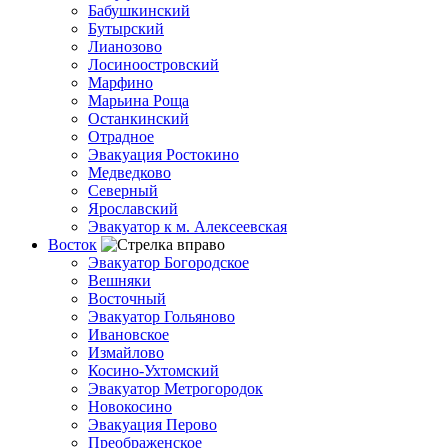
Бабушкинский
Бутырский
Лианозово
Лосиноостровский
Марфино
Марьина Роща
Останкинский
Отрадное
Эвакуация Ростокино
Медведково
Северный
Ярославский
Эвакуатор к м. Алексеевская
Восток
Эвакуатор Богородское
Вешняки
Восточный
Эвакуатор Гольяново
Ивановское
Измайлово
Косино-Ухтомский
Эвакуатор Метрогородок
Новокосино
Эвакуация Перово
Преображенское