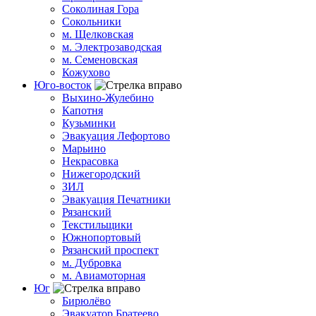
Соколиная Гора
Сокольники
м. Щелковская
м. Электрозаводская
м. Семеновская
Кожухово
Юго-восток
Выхино-Жулебино
Капотня
Кузьминки
Эвакуация Лефортово
Марьино
Некрасовка
Нижегородский
ЗИЛ
Эвакуация Печатники
Рязанский
Текстильщики
Южнопортовый
Рязанский проспект
м. Дубровка
м. Авиамоторная
Юг
Бирюлёво
Эвакуатор Братеево