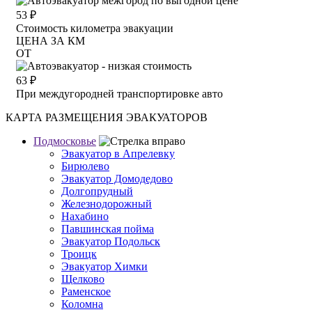
53
₽
Стоимость километра эвакуации
ЦЕНА ЗА КМ
ОТ
63
₽
При междугородней транспортировке авто
КАРТА РАЗМЕЩЕНИЯ ЭВАКУАТОРОВ
Подмосковье
Эвакуатор в Апрелевку
Бирюлево
Эвакуатор Домодедово
Долгопрудный
Железнодорожный
Нахабино
Павшинская пойма
Эвакуатор Подольск
Троицк
Эвакуатор Химки
Щелково
Раменское
Коломна