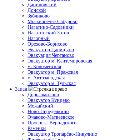
Даниловский
Донской
Зябликово
Москворечье-Сабурово
Нагатино-Садовники
Нагатинский Затон
Нагорный
Орехово-Борисово
Эвакуатор Царицыно
Эвакуация Чертаново
Эвакуатор м. Кантемировская
м. Коломенская
Эвакуатор м. Пражская
м. Автозаводская
Эвакуатор м. Тульская
Запад
Дорогомилово
Эвакуатор Кунцево
Можайский
Ново-Переделкино
Очаково-Матвеевское
Проспект Вернадского
Раменки
Эвакуатор Тропарёво-Никулино
Филёвский Парк