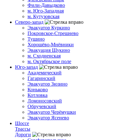
Фили-Давыдково
м. Юго-Западная
м. Кутузовская
Северо-запад
Эвакуатор Куркино
Покровское-Стрешнево
Тушино
Хорошёво-Мнёвники
Эвакуация Щукино
м. Сходненская
м. Октябрьское поле
Юго-запад
Академический
Гагаринский
Эвакуатор Зюзино
Коньково
Котловка
Ломоносовский
Обручевский
Эвакуатор Черёмушки
Эвакуатор Ясенево
Шоссе
Трассы
Дороги