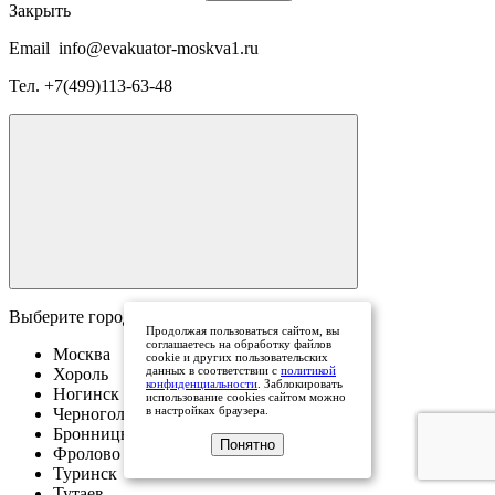
Закрыть
Email
info@evakuator-moskva1.ru
Тел.
+7(499)113-63-48
Выберите город
Продолжая пользоваться сайтом, вы
соглашаетесь на обработку файлов
Москва
cookie и других пользовательских
данных в соответствии с
политикой
Хороль
конфиденциальности
. Заблокировать
Ногинск
использование cookies сайтом можно
в настройках браузера.
Черноголовка
Бронницы
Понятно
Фролово
Туринск
Тутаев