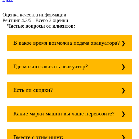
Оценка качества информации
Рейтинг
4.3
/5 - Всего
3
оценки
Частые вопросы от клиентов:
В какое время возможна подача эвакуатора?
Служба эвакуации работает круглосуточно,
без выходных поэтому звоните в любое
Где можно заказать эвакуатор?
время. эвакуатор кашин всегда рядом!
Основная география обслуживания:
Москва, Область. Для перевозки межгород
Есть ли скидки?
на любое расстояние звоните
круглосуточно, но желательно заранее.
Скидки есть только для корпоративных
клиентов. Услуги нашего эвакуатора и так
Какие марки машин вы чаще перевозите?
можно получить дешево и быстро
Чаще всего мы возим на ремонт:
isuzu;
Вместе с этим ищут: