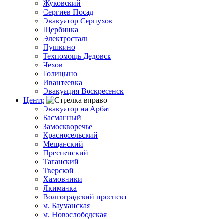
Жуковский
Сергиев Посад
Эвакуатор Серпухов
Щербинка
Электросталь
Пушкино
Техпомощь Дедовск
Чехов
Голицыно
Ивантеевка
Эвакуация Воскресенск
Центр
Эвакуатор на Арбат
Басманный
Замоскворечье
Красносельский
Мещанский
Пресненский
Таганский
Тверской
Хамовники
Якиманка
Волгоградский проспект
м. Бауманская
м. Новослободская