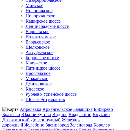
Симферопольское
Минское
Новорижское
Новорязанское
Каширское шоссе
Ленинградское шоссе
Варшавское
Волоколамское
Егорьевское
Щелковское
Алтуфьевское
Боровское шоссе
Калужское
Пятницкое шоссе
Ярославское
Можайское
Дмитровское
Киевское
Рублево-Успенское шоссе
Шоссе Энтузиастов
Апрелевка
Архангельское
Балашиха
Бибирево
Братеево
Южное Бутово
Видное
Владыкино
Внуково
Дзержинский
Долгопрудный
Железно-
дорожный
Жулебино
Звенигород
Зеленоград
Королев