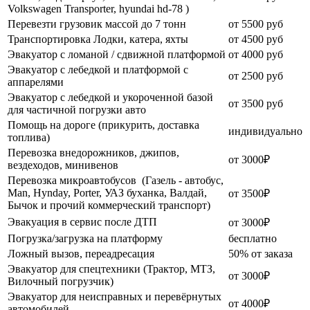
Volkswagen Transporter, hyundai hd-78 )
Перевезти грузовик массой до 7 тонн
от 5500 руб
Транспортировка Лодки, катера, яхты
от 4500 руб
Эвакуатор c ломаной / сдвижной платформой
от 4000 руб
Эвакуатор с лебедкой и платформой с
от 2500 руб
аппарелями
Эвакуатор с лебедкой и укороченной базой
от 3500 руб
для частичной погрузки авто
Помощь на дороге (прикурить, доставка
индивидуально
топлива)
Перевозка внедорожников, джипов,
от 3000₽
вездеходов, минивенов
Перевозка микроавтобусов (Газель - автобус,
Man, Hynday, Porter, УАЗ буханка, Валдай,
от 3500₽
Бычок и прочий коммерческий транспорт)
Эвакуация в сервис после ДТП
от 3000₽
Погрузка/загрузка на платформу
бесплатно
Ложный вызов, переадресация
50% от заказа
Эвакуатор для спецтехники (Трактор, МТЗ,
от 3000₽
Вилочный погрузчик)
Эвакуатор для неисправных и перевёрнутых
от 4000₽
автомобилей