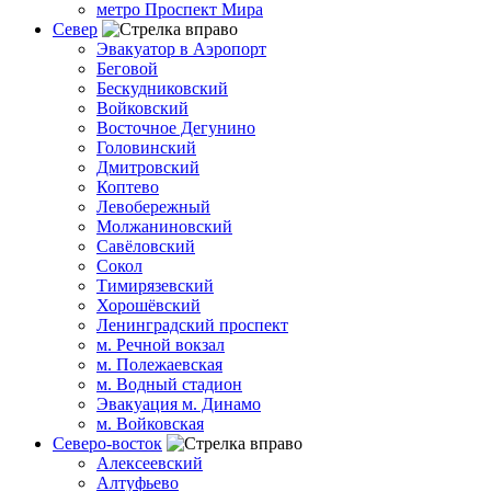
метро Проспект Мира
Север
Эвакуатор в Аэропорт
Беговой
Бескудниковский
Войковский
Восточное Дегунино
Головинский
Дмитровский
Коптево
Левобережный
Молжаниновский
Савёловский
Сокол
Тимирязевский
Хорошёвский
Ленинградский проспект
м. Речной вокзал
м. Полежаевская
м. Водный стадион
Эвакуация м. Динамо
м. Войковская
Северо-восток
Алексеевский
Алтуфьево