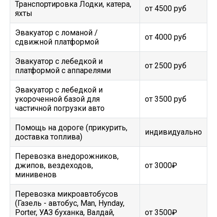
Транспортировка Лодки, катера,
от 4500 руб
яхты
Эвакуатор c ломаной /
от 4000 руб
сдвижной платформой
Эвакуатор с лебедкой и
от 2500 руб
платформой с аппарелями
Эвакуатор с лебедкой и
укороченной базой для
от 3500 руб
частичной погрузки авто
Помощь на дороге (прикурить,
индивидуально
доставка топлива)
Перевозка внедорожников,
джипов, вездеходов,
от 3000₽
минивенов
Перевозка микроавтобусов
(Газель - автобус, Man, Hynday,
Porter, УАЗ буханка, Валдай,
от 3500₽