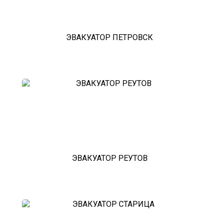
эвакуатор рошаль - Екатеринбург
буксровка
Как вызвать эвакуатор с
подземного паркинга
эвакуатор рошаль - Марьино
ЭВАКУАТОР ПЕТРОВСК
недорого
эвакуатор рошаль - Питер
эвакуатор седан
эвакуатор пикапа
эвакуатор фургона
эвакуатор истра
эвакуатор в сто
эвакуатор из гаража
эвакуатор гидравлической
эвакуатор буксировка
эвакуатор эвакуатор рошаль -
климовск
эвакуатор павловский посад
ЭВАКУАТОР РЕУТОВ
александров
мотоэвакуатор
домодедовская
зарайск
лесной городок
рублевское шоссе
красноармейск