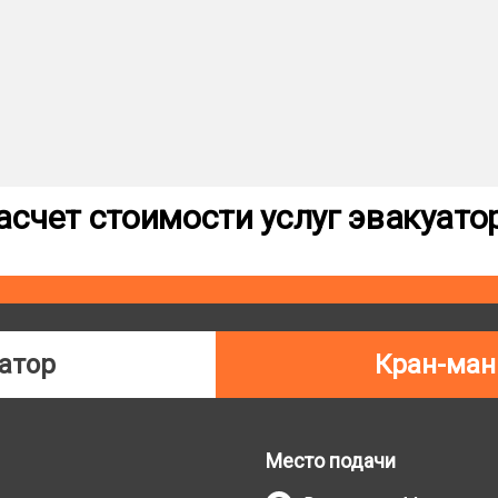
асчет стоимости услуг эвакуато
атор
Кран-ман
Место подачи