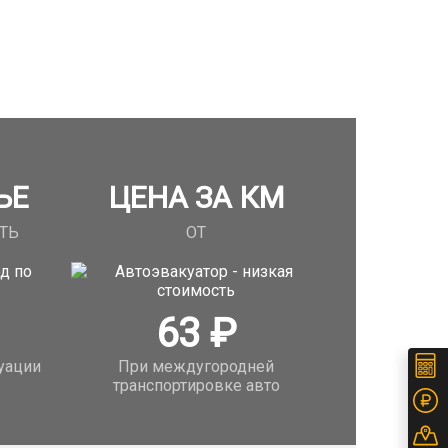
ЬЕ
ЦЕНА ЗА КМ
ТЬ
ОТ
63
₽
уации
При междугородней
транспортировке авто