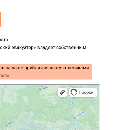
вский эвакуатор» владеет собственным
он на карте приближая карту колесиками
сти.