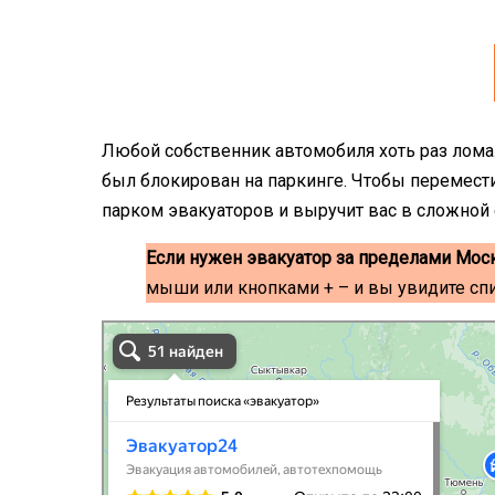
Любой собственник автомобиля хоть раз ломал
был блокирован на паркинге. Чтобы перемест
парком эвакуаторов и выручит вас в сложной
Если нужен эвакуатор за пределами Мос
мыши или кнопками + – и вы увидите сп
эвакуаторы на карте
Волоколамск