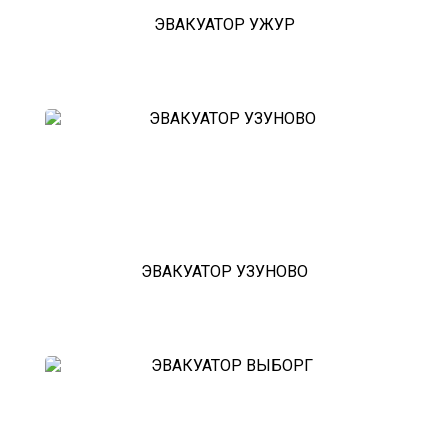
подземного паркинга
эвакуатор финляндия - Марьино
ЭВАКУАТОР УЖУР
недорого
эвакуатор финляндия - Питер
эвакуатор седан
эвакуатор пикапа
эвакуатор фургона
эвакуатор истра
эвакуатор в сто
эвакуатор из гаража
эвакуатор гидравлической
эвакуатор буксировка
эвакуатор эвакуатор финляндия -
климовск
эвакуатор павловский посад
ЭВАКУАТОР УЗУНОВО
александров
мотоэвакуатор
домодедовская
зарайск
лесной городок
рублевское шоссе
красноармейск
выхино
эвакуатор прицепов