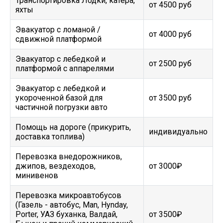
Транспортировка Лодки, катера,
от 4500 руб
яхты
Эвакуатор c ломаной /
от 4000 руб
сдвижной платформой
Эвакуатор с лебедкой и
от 2500 руб
платформой с аппарелями
Эвакуатор с лебедкой и
укороченной базой для
от 3500 руб
частичной погрузки авто
Помощь на дороге (прикурить,
индивидуально
доставка топлива)
Перевозка внедорожников,
джипов, вездеходов,
от 3000₽
минивенов
Перевозка микроавтобусов
(Газель - автобус, Man, Hynday,
Porter, УАЗ буханка, Валдай,
от 3500₽