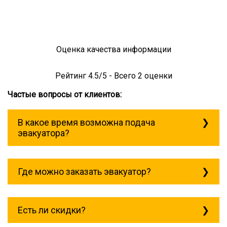
Оценка качества информации
Рейтинг
4.5
/5 - Всего
2
оценки
Частые вопросы от клиентов:
В какое время возможна подача
эвакуатора?
Служба эвакуации работает
круглосуточно, без выходных поэтому
Где можно заказать эвакуатор?
звоните в любое время. эвакуатор
ватутинки всегда рядом!
Основная география обслуживания:
Москва, Область. Для перевозки
Есть ли скидки?
межгород на любое расстояние звоните
круглосуточно, но желательно заранее.