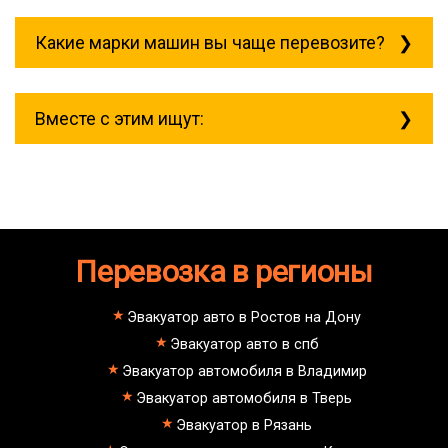
Скидки есть только для корпоративных
клиентов. Услуги нашего эвакуатора и так
Какие марки машин вы чаще перевозите?
можно получить дешево и быстро
Чаще всего мы возим на ремонт:
isuzu;
Вместе с этим ищут:
mitsubishi;
volvo;
газ;
Эвакуатор при аварии (дтп)
mercedes-benz;
Как вытащить авто из кювета
ford;
Стоимость эвакуатора для авто с
toyota;
автоматической КПП блокировка
nissan;
колес
dongfeng;
Перевозка в регионы
Как вызвать эвакуатор
малолитражные авто и скутеры.
манипулятора для снегоходов
Эвакуатор с паркинга штрафстоянки
эвакуатор ватутинки - Екатеринбург
Эвакуатор авто в Ростов на Дону
буксровка
Эвакуатор авто в спб
Как вызвать эвакуатор с
подземного паркинга
Эвакуатор автомобиля в Владимир
эвакуатор ватутинки - Марьино
Эвакуатор автомобиля в Тверь
недорого
эвакуатор ватутинки - Питер
Эвакуатор в Рязань
эвакуатор седан