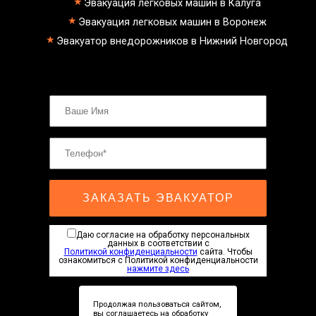
Эвакуация легковых машин в Калуга
эвакуатор пикапа
эвакуатор фургона
Эвакуация легковых машин в Воронеж
эвакуатор истра
Эвакуатор внедорожников в Нижний Новгород
эвакуатор в сто
эвакуатор из гаража
эвакуатор гидравлической
эвакуатор буксировка
эвакуатор эвакуатор ватутинки -
климовск
эвакуатор павловский посад
александров
мотоэвакуатор
домодедовская
зарайск
лесной городок
ЗАКАЗАТЬ ЭВАКУАТОР
рублевское шоссе
красноармейск
выхино
Даю согласие на обработку персональных
эвакуатор прицепов
данных в соответствии с
Политикой конфиденциальности
сайта. Чтобы
ознакомиться с Политикой конфиденциальности
нажмите здесь
Продолжая пользоваться сайтом,
вы соглашаетесь на обработку