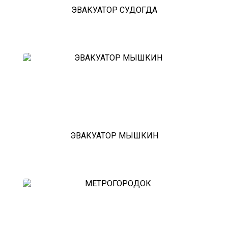
эвакуатор павловский посад
ЭВАКУАТОР СУДОГДА
александров
мотоэвакуатор
домодедовская
зарайск
лесной городок
рублевское шоссе
красноармейск
выхино
эвакуатор прицепов
ЭВАКУАТОР МЫШКИН