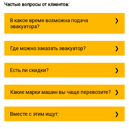
Частые вопросы от клиентов:
В какое время возможна подача
эвакуатора?
Служба эвакуации работает
круглосуточно, без выходных поэтому
Где можно заказать эвакуатор?
звоните в любое время. эвакуатор курск
всегда рядом!
Основная география обслуживания:
Москва, Область. Для перевозки
Есть ли скидки?
межгород на любое расстояние звоните
круглосуточно, но желательно заранее.
Скидки есть только для корпоративных
клиентов. Услуги нашего эвакуатора и так
Какие марки машин вы чаще перевозите?
можно получить дешево и быстро
Чаще всего мы возим на ремонт:
isuzu;
Вместе с этим ищут:
mitsubishi;
volvo;
газ;