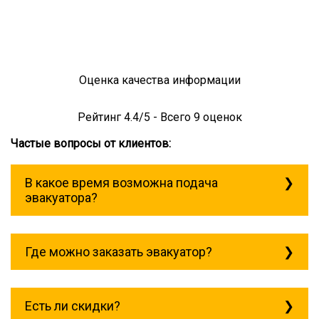
Оценка качества информации
Рейтинг
4.4
/5 - Всего
9
оценок
Частые вопросы от клиентов:
В какое время возможна подача
эвакуатора?
Служба эвакуации работает
круглосуточно, без выходных поэтому
Где можно заказать эвакуатор?
звоните в любое время. эвакуатор
климовск всегда рядом!
Основная география обслуживания:
Москва, Область. Для перевозки
Есть ли скидки?
межгород на любое расстояние звоните
круглосуточно, но желательно заранее.