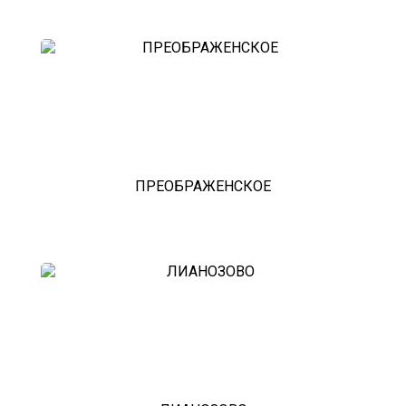
эвакуатор седан
эвакуатор пикапа
эвакуатор фургона
эвакуатор истра
эвакуатор в сто
эвакуатор из гаража
эвакуатор гидравлической
эвакуатор буксировка
эвакуатор эвакуатор климовск -
климовск
эвакуатор павловский посад
ПРЕОБРАЖЕНСКОЕ
александров
мотоэвакуатор
домодедовская
зарайск
лесной городок
рублевское шоссе
красноармейск
выхино
эвакуатор прицепов