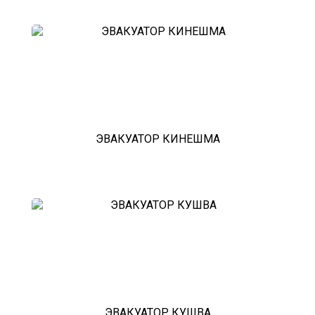
зарайск
лесной городок
рублевское шоссе
красноармейск
выхино
эвакуатор прицепов
ЭВАКУАТОР КИНЕШМА
ЭВАКУАТОР КУШВА