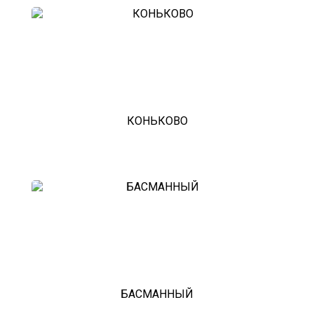
эвакуатор фургона
эвакуатор истра
эвакуатор в сто
эвакуатор из гаража
эвакуатор гидравлической
эвакуатор буксировка
эвакуатор эвакуатор курганинск -
климовск
эвакуатор павловский посад
КОНЬКОВО
александров
мотоэвакуатор
домодедовская
зарайск
лесной городок
рублевское шоссе
красноармейск
выхино
эвакуатор прицепов
БАСМАННЫЙ