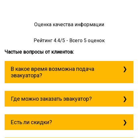
Оценка качества информации
Рейтинг
4.4
/5 - Всего
5
оценок
Частые вопросы от клиентов:
В какое время возможна подача
эвакуатора?
Служба эвакуации работает
круглосуточно, без выходных поэтому
Где можно заказать эвакуатор?
звоните в любое время. эвакуатор
курганинск всегда рядом!
Основная география обслуживания:
Москва, Область. Для перевозки
Есть ли скидки?
межгород на любое расстояние звоните
круглосуточно, но желательно заранее.
Скидки есть только для корпоративных