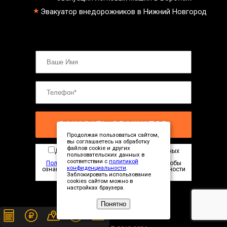
Эвакуатор внедорожников в Нижний Новгород
ЗАКАЗАТЬ ЭВАКУАТОР
Продолжая пользоваться сайтом,
вы соглашаетесь на обработку
файлов cookie и других
Даю согласие на обработку персональных
пользовательских данных в
данных в соответствии с
соответствии с
политикой
Политикой конфиденциальности
сайта. Чтобы
конфиденциальности
.
ознакомиться с Политикой конфиденциальности
Заблокировать использование
нажмите здесь
cookies сайтом можно в
настройках браузера.
Понятно