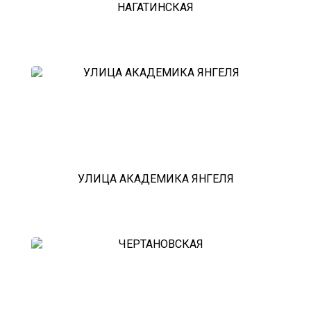
НАГАТИНСКАЯ
александров
мотоэвакуатор
домодедовская
зарайск
лесной городок
рублевское шоссе
красноармейск
выхино
эвакуатор прицепов
УЛИЦА АКАДЕМИКА ЯНГЕЛЯ