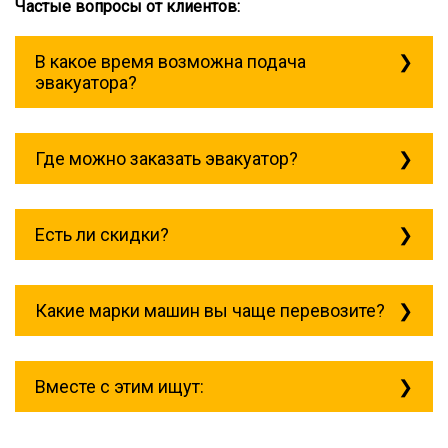
Частые вопросы от клиентов:
В какое время возможна подача
эвакуатора?
Служба эвакуации работает
круглосуточно, без выходных поэтому
Где можно заказать эвакуатор?
звоните в любое время. Ленинский
проспект всегда рядом!
Основная география обслуживания:
Москва, Область. Для перевозки
Есть ли скидки?
межгород на любое расстояние звоните
круглосуточно, но желательно заранее.
Скидки есть только для корпоративных
клиентов. Услуги нашего эвакуатора и так
Какие марки машин вы чаще перевозите?
можно получить дешево и быстро
Чаще всего мы возим на ремонт:
isuzu;
Вместе с этим ищут:
mitsubishi;
volvo;
газ;
Эвакуатор при аварии (дтп)