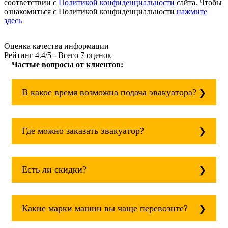
соответствии с
Политикой конфиденциальности
сайта. Чтобы
ознакомиться с Политикой конфиденциальности
нажмите
здесь
Оценка качества информации
Рейтинг
4.4
/5 - Всего
7
оценок
Частые вопросы от клиентов:
В какое время возможна подача эвакуатора?
Служба эвакуации работает круглосуточно,
без выходных поэтому звоните в любое
Где можно заказать эвакуатор?
время. эвакуатор вичуга всегда рядом!
Основная география обслуживания:
Москва, Область. Для перевозки межгород
Есть ли скидки?
на любое расстояние звоните
круглосуточно, но желательно заранее.
Скидки есть только для корпоративных
клиентов. Услуги нашего эвакуатора и так
Какие марки машин вы чаще перевозите?
можно получить дешево и быстро