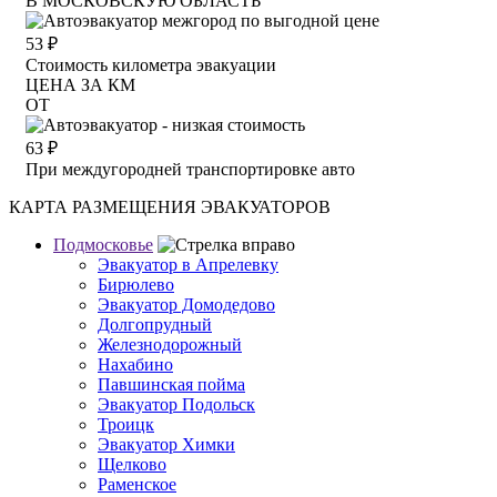
В МОСКОВСКУЮ ОБЛАСТЬ
53
₽
Стоимость километра эвакуации
ЦЕНА ЗА КМ
ОТ
63
₽
При междугородней транспортировке авто
КАРТА РАЗМЕЩЕНИЯ ЭВАКУАТОРОВ
Подмосковье
Эвакуатор в Апрелевку
Бирюлево
Эвакуатор Домодедово
Долгопрудный
Железнодорожный
Нахабино
Павшинская пойма
Эвакуатор Подольск
Троицк
Эвакуатор Химки
Щелково
Раменское