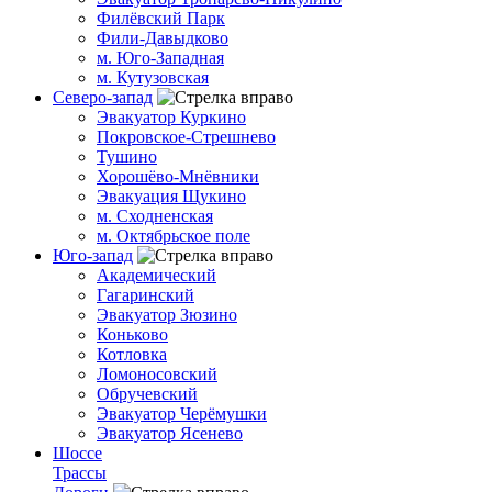
Филёвский Парк
Фили-Давыдково
м. Юго-Западная
м. Кутузовская
Северо-запад
Эвакуатор Куркино
Покровское-Стрешнево
Тушино
Хорошёво-Мнёвники
Эвакуация Щукино
м. Сходненская
м. Октябрьское поле
Юго-запад
Академический
Гагаринский
Эвакуатор Зюзино
Коньково
Котловка
Ломоносовский
Обручевский
Эвакуатор Черёмушки
Эвакуатор Ясенево
Шоссе
Трассы