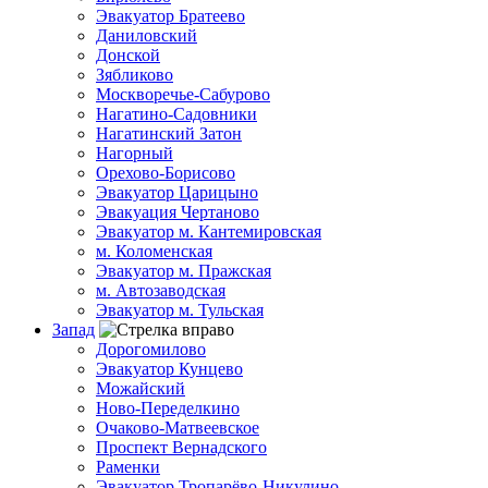
Эвакуатор Братеево
Даниловский
Донской
Зябликово
Москворечье-Сабурово
Нагатино-Садовники
Нагатинский Затон
Нагорный
Орехово-Борисово
Эвакуатор Царицыно
Эвакуация Чертаново
Эвакуатор м. Кантемировская
м. Коломенская
Эвакуатор м. Пражская
м. Автозаводская
Эвакуатор м. Тульская
Запад
Дорогомилово
Эвакуатор Кунцево
Можайский
Ново-Переделкино
Очаково-Матвеевское
Проспект Вернадского
Раменки
Эвакуатор Тропарёво-Никулино