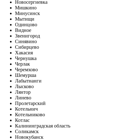
Новосергиевка
Мишкино
Минусинск
Мытищи
Одинцово
Видное
Звенигород
Синявино
Сибирцево
Хакасия
Чернушка
Черлак
Черемхово
Шемурша
Лабытнанги
Лысково
Лянтор
Линево
Пролетарский
Котельнич
Котельниково
Котлас
Калининградская область
Соликамск
Новокубанск