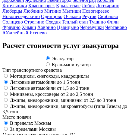
дорожный
Жулебино
Звенигород
Зеленоград
Королев
Котельники
Красногорск
Крылатское
Лобня
Лыткарино
Люберцы
Люблино
Митино
Мытищи
Новогиреево
Новопеределкино
Одинцово
Очаково
Реутов
Свиблово
Солнцево
Строгино
Сходня
Теплый стан
Тушино
Фили
Фрязино
Химки
Ховрино
Царицыно
Черемушки
Чертаново
Юбилейный
Ясенево
Расчет стоимости услуг эвакуатора
Эвакуатор
Кран-манипулятор
Тип транспортного средства
Мотоциклы, снегоходы, квадроциклы
Легковые автомобили до 1,5 тонн
Легковые автомобили от 1,5 до 2 тонн
Минивэны, кроссоверы от 2 до 2,5 тонн
Джипы, внедорожники, минивэны от 2,5 до 3 тонн
Джипы, внедорожники, микроавтобусы (типа Газель) до
3,5 тонн
Место подачи
В пределах Москвы
За пределами Москвы
Месторасположение вызгрузки ТС