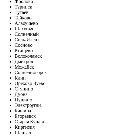
Фролово
Туринск
Тутаев
Тейково
Алабушево
Шахунья
Солнечный
Соль-Илецк
Сосново
Ртищево
Волоколамск
Дмитров
Можайск
Солнечногорск
Клин
Орехово-Зуево
Ступино
Дубна
Пущино
Электроугли
Кашира
Егорьевск
Старая Купавна
Киргизия
Шангал