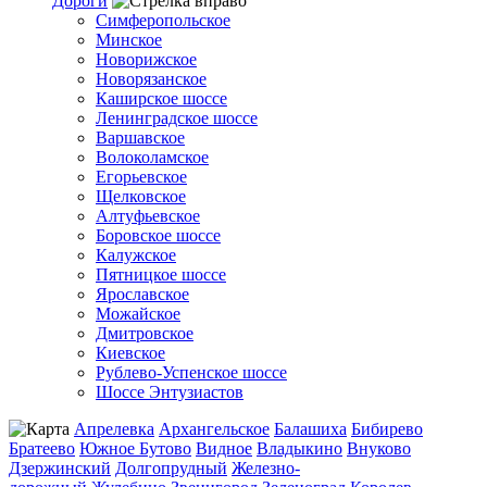
Дороги
Симферопольское
Минское
Новорижское
Новорязанское
Каширское шоссе
Ленинградское шоссе
Варшавское
Волоколамское
Егорьевское
Щелковское
Алтуфьевское
Боровское шоссе
Калужское
Пятницкое шоссе
Ярославское
Можайское
Дмитровское
Киевское
Рублево-Успенское шоссе
Шоссе Энтузиастов
Апрелевка
Архангельское
Балашиха
Бибирево
Братеево
Южное Бутово
Видное
Владыкино
Внуково
Дзержинский
Долгопрудный
Железно-