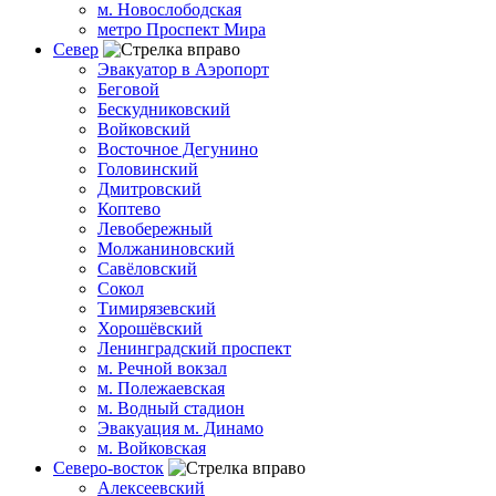
м. Новослободская
метро Проспект Мира
Север
Эвакуатор в Аэропорт
Беговой
Бескудниковский
Войковский
Восточное Дегунино
Головинский
Дмитровский
Коптево
Левобережный
Молжаниновский
Савёловский
Сокол
Тимирязевский
Хорошёвский
Ленинградский проспект
м. Речной вокзал
м. Полежаевская
м. Водный стадион
Эвакуация м. Динамо
м. Войковская
Северо-восток
Алексеевский