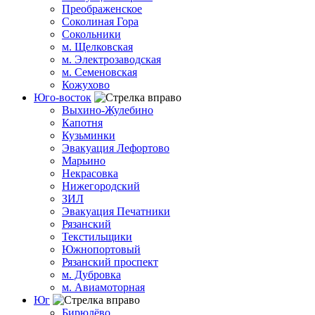
Преображенское
Соколиная Гора
Сокольники
м. Щелковская
м. Электрозаводская
м. Семеновская
Кожухово
Юго-восток
Выхино-Жулебино
Капотня
Кузьминки
Эвакуация Лефортово
Марьино
Некрасовка
Нижегородский
ЗИЛ
Эвакуация Печатники
Рязанский
Текстильщики
Южнопортовый
Рязанский проспект
м. Дубровка
м. Авиамоторная
Юг
Бирюлёво