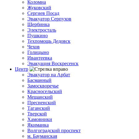
Коломна
Жуковский
Сергиев Посад
Эвакуатор Серпухов
Щербинка
Электросталь
Пушкино
Техпомощь Дедовск
Чехов
Голицыно
Ивантеевка
Эвакуация Воскресенск
Центр
Эвакуатор на Арбат
Басманный
Замоскворечье
Красносельский
Мещанский
Пресненский
Таганский
Тверской
Хамовники
Якиманка
Волгоградский проспект
м. Бауманская