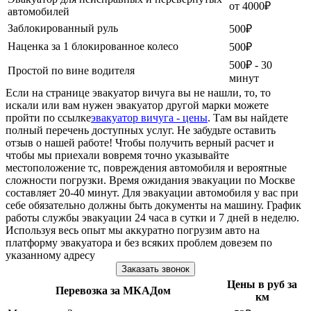
от 4000₽
автомобилей
Заблокированный руль
500₽
Наценка за 1 блокированное колесо
500₽
500₽ - 30
Простой по вине водителя
минут
Если на странице эвакуатор вичуга вы не нашли, то, то
искали или вам нужен эвакуатор другой марки можете
пройти по ссылке
эвакуатор вичуга - цены
. Там вы найдете
полный перечень доступных услуг. Не забудьте оставить
отзыв о нашей работе! Чтобы получить верный расчет и
чтобы мы приехали вовремя точно указывайте
местоположение тс, повреждения автомобиля и вероятные
сложности погрузки. Время ожидания эвакуации по Москве
составляет 20-40 минут. Для эвакуации автомобиля у вас при
себе обязательно должны быть документы на машину. График
работы службы эвакуации 24 часа в сутки и 7 дней в неделю.
Используя весь опыт мы аккуратно погрузим авто на
платформу эвакуатора и без всяких проблем довезем по
указанному адресу
Заказать звонок
Цены в руб за
Перевозка за МКАДом
км