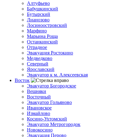
Алтуфьево
Бабушкинский
Бутырский
Лианозово
Лосиноостровский
Марфино
Марьина Роща
Останкинский
Отрадное
Эвакуация Ростокино
Медведково
Северный
Ярославский
Эвакуатор к м. Алексеевская
Восток
Эвакуатор Богородское
Вешняки
Восточный
Эвакуатор Гольяново
Ивановское
Измайлово
Косино-Ухтомский
Эвакуатор Метрогородок
Новокосино
Эвакуация Перово