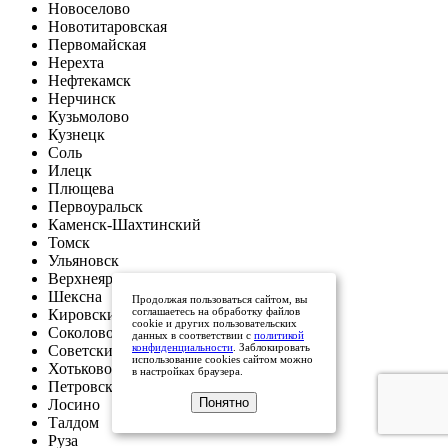
Новоселово
Новотитаровская
Первомайская
Нерехта
Нефтекамск
Нерчинск
Кузьмолово
Кузнецк
Соль
Илецк
Плющева
Первоуральск
Каменск-Шахтинский
Томск
Ульяновск
Верхнеяркеево
Шексна
Продолжая пользоваться сайтом, вы
соглашаетесь на обработку файлов
Кировский
cookie и других пользовательских
Соколово
данных в соответствии с
политикой
конфиденциальности
. Заблокировать
Советский
использование cookies сайтом можно
Хотьково
в настройках браузера.
Петровский
Понятно
Лосино
Талдом
Руза