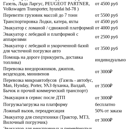
Газель, Лада Ларгус, PEUGEOT PARTNER,
от 4500 руб
Volkswagen Transporter, hyundai hd-78 )
Перевезти грузовик массой до 7 тонн
от 5500 руб
Транспортировка Лодки, катера, яхты
от 4500 руб
Эвакуатор c ломаной / сдвижной платформой
от 4000 руб
Эвакуатор с лебедкой и платформой с
от 2500 руб
аппарелями
Эвакуатор с лебедкой и укороченной базой
от 3500 руб
для частичной погрузки авто
Помощь на дороге (прикурить, доставка
индивидуально
топлива)
Перевозка внедорожников, джипов,
от 3000₽
вездеходов, минивенов
Перевозка микроавтобусов (Газель - автобус,
Man, Hynday, Porter, УАЗ буханка, Валдай,
от 3500₽
Бычок и прочий коммерческий транспорт)
Эвакуация в сервис после ДТП
от 3000₽
Погрузка/загрузка на платформу
бесплатно
Ложный вызов, переадресация
50% от заказа
Эвакуатор для спецтехники (Трактор, МТЗ,
от 3000₽
Вилочный погрузчик)
Эвакуатор для неисправных и перевёрнутых