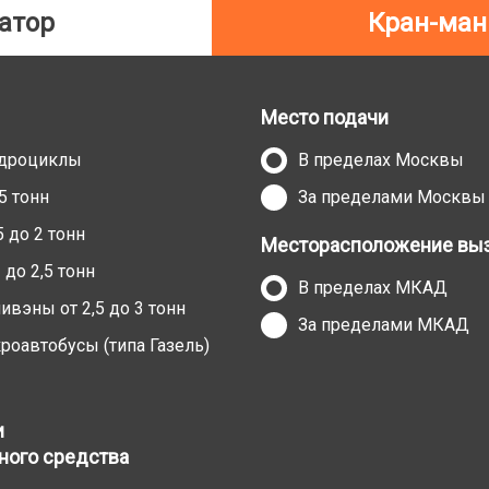
атор
Кран-ман
Место подачи
адроциклы
В пределах Москвы
5 тонн
За пределами Москвы
 до 2 тонн
Месторасположение выз
до 2,5 тонн
В пределах МКАД
вэны от 2,5 до 3 тонн
За пределами МКАД
оавтобусы (типа Газель)
и
ного средства