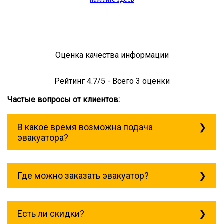
нажмите здесь
Оценка качества информации
Рейтинг
4.7
/5 - Всего
3
оценки
Частые вопросы от клиентов:
В какое время возможна подача
эвакуатора?
Служба эвакуации работает
круглосуточно, без выходных поэтому
Где можно заказать эвакуатор?
звоните в любое время. Балтийская
всегда рядом!
Основная география обслуживания:
Москва, Область. Для перевозки
Есть ли скидки?
межгород на любое расстояние звоните
круглосуточно, но желательно заранее.