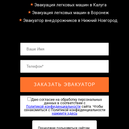
эвакуатор пикапа
Эвакуация легковых машин в Калуга
эвакуатор фургона
эвакуатор истра
Эвакуация легковых машин в Воронеж
эвакуатор в сто
Эвакуатор внедорожников в Нижний Новгород
эвакуатор из гаража
эвакуатор гидравлической
эвакуатор буксировка
эвакуатор Балтийская - климовск
эвакуатор павловский посад
александров
мотоэвакуатор
домодедовская
зарайск
лесной городок
рублевское шоссе
красноармейск
ЗАКАЗАТЬ ЭВАКУАТОР
выхино
эвакуатор прицепов
Даю согласие на обработку персональных
данных в соответствии с
Политикой конфиденциальности
сайта. Чтобы
ознакомиться с Политикой конфиденциальности
нажмите здесь
Продолжая пользоваться сайтом,