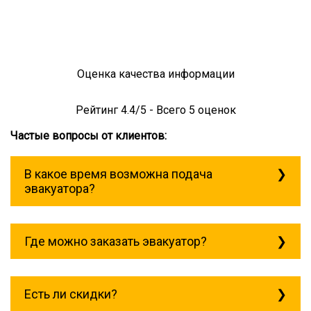
Оценка качества информации
Рейтинг
4.4
/5 - Всего
5
оценок
Частые вопросы от клиентов:
В какое время возможна подача
эвакуатора?
Служба эвакуации работает
круглосуточно, без выходных поэтому
Где можно заказать эвакуатор?
звоните в любое время. эвакуатор
таловая всегда рядом!
Основная география обслуживания:
Москва, Область. Для перевозки
Есть ли скидки?
межгород на любое расстояние звоните
круглосуточно, но желательно заранее.