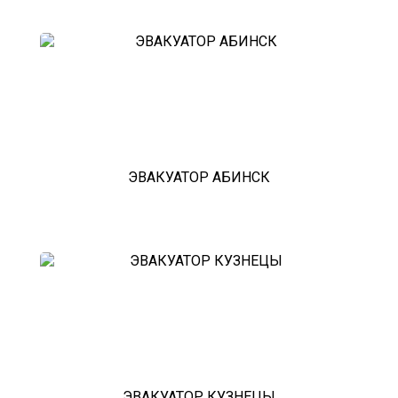
эвакуатор седан
эвакуатор пикапа
эвакуатор фургона
эвакуатор истра
эвакуатор в сто
эвакуатор из гаража
эвакуатор гидравлической
эвакуатор буксировка
эвакуатор эвакуатор таловая -
климовск
эвакуатор павловский посад
ЭВАКУАТОР АБИНСК
александров
мотоэвакуатор
домодедовская
зарайск
лесной городок
рублевское шоссе
красноармейск
выхино
эвакуатор прицепов
ЭВАКУАТОР КУЗНЕЦЫ