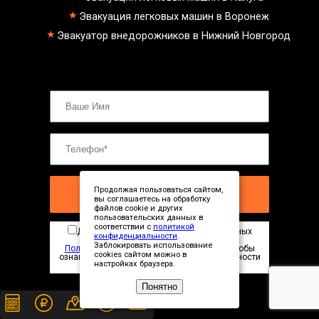
Эвакуация легковых машин в Воронеж
Эвакуатор внедорожников в Нижний Новгород
Продолжая пользоваться сайтом,
ЗАКАЗАТЬ ЭВАКУАТОР
вы соглашаетесь на обработку
файлов cookie и других
пользовательских данных в
соответствии с
политикой
Даю согласие на обработку персональных
конфиденциальности
.
данных в соответствии с
Заблокировать использование
Политикой конфиденциальности
сайта. Чтобы
cookies сайтом можно в
ознакомиться с Политикой конфиденциальности
настройках браузера.
нажмите здесь
Понятно