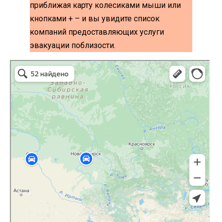
приближая карту колесиками мыши или
кнопками + – и вы увидите список
компаний предоставляющих услуги
эвакуации поблизости.
эвакуаторы на карте
Волоколамск