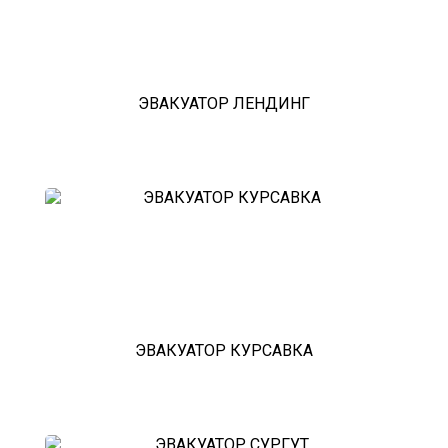
Эвакуатор с паркинга штрафстоянки
эвакуатор шымкент - Екатеринбург
буксровка
Как вызвать эвакуатор с
подземного паркинга
эвакуатор шымкент - Марьино
ЭВАКУАТОР ЛЕНДИНГ
недорого
эвакуатор шымкент - Питер
эвакуатор седан
эвакуатор пикапа
эвакуатор фургона
эвакуатор истра
эвакуатор в сто
эвакуатор из гаража
эвакуатор гидравлической
эвакуатор буксировка
эвакуатор эвакуатор шымкент -
климовск
эвакуатор павловский посад
ЭВАКУАТОР КУРСАВКА
александров
мотоэвакуатор
домодедовская
зарайск
лесной городок
рублевское шоссе