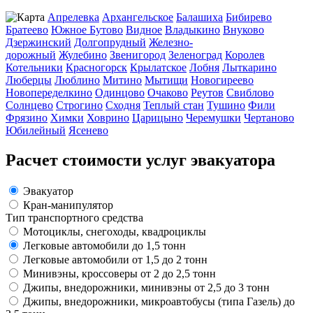
Апрелевка
Архангельское
Балашиха
Бибирево
Братеево
Южное Бутово
Видное
Владыкино
Внуково
Дзержинский
Долгопрудный
Железно-
дорожный
Жулебино
Звенигород
Зеленоград
Королев
Котельники
Красногорск
Крылатское
Лобня
Лыткарино
Люберцы
Люблино
Митино
Мытищи
Новогиреево
Новопеределкино
Одинцово
Очаково
Реутов
Свиблово
Солнцево
Строгино
Сходня
Теплый стан
Тушино
Фили
Фрязино
Химки
Ховрино
Царицыно
Черемушки
Чертаново
Юбилейный
Ясенево
Расчет стоимости услуг эвакуатора
Эвакуатор
Кран-манипулятор
Тип транспортного средства
Мотоциклы, снегоходы, квадроциклы
Легковые автомобили до 1,5 тонн
Легковые автомобили от 1,5 до 2 тонн
Минивэны, кроссоверы от 2 до 2,5 тонн
Джипы, внедорожники, минивэны от 2,5 до 3 тонн
Джипы, внедорожники, микроавтобусы (типа Газель) до