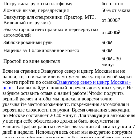
Погрузка/загрузка на платформу
бесплатно
Ложный вызов, переадресация
50% от заказа
Эвакуатор для спецтехники (Трактор, МТЗ,
от 3000₽
Вилочный погрузчик)
Эвакуатор для неисправных и перевёрнутых
от 4000₽
автомобилей
Заблокированный руль
500₽
Наценка за 1 блокированное колесо
500₽
500₽ - 30
Простой по вине водителя
минут
Если на странице Эвакуатор север и центр Москвы вы не
нашли, то, то искали или вам нужен эвакуатор другой марки
можете пройти по ссылке
Эвакуатор север и центр Москвы -
цены
. Там вы найдете полный перечень доступных услуг. Не
забудьте оставить отзыв о нашей работе! Чтобы получить
верный расчет и чтобы мы приехали вовремя точно
указывайте местоположение тс, повреждения автомобиля и
вероятные сложности погрузки. Время ожидания эвакуации
по Москве составляет 20-40 минут. Для эвакуации автомобиля
у вас при себе обязательно должны быть документы на
машину. График работы службы эвакуации 24 часа в сутки и 7
дней в неделю. Используя весь опыт мы аккуратно погрузим
авто на платформу эвакуатора и без всяких проблем довезем