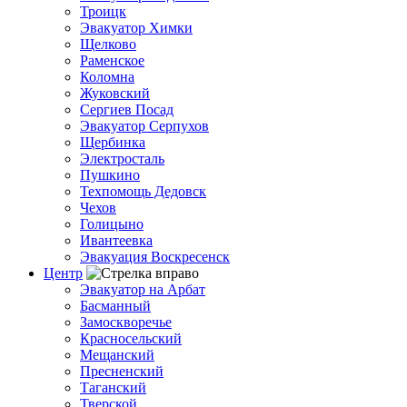
Троицк
Эвакуатор Химки
Щелково
Раменское
Коломна
Жуковский
Сергиев Посад
Эвакуатор Серпухов
Щербинка
Электросталь
Пушкино
Техпомощь Дедовск
Чехов
Голицыно
Ивантеевка
Эвакуация Воскресенск
Центр
Эвакуатор на Арбат
Басманный
Замоскворечье
Красносельский
Мещанский
Пресненский
Таганский
Тверской