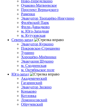
Ново-Переделкино
Очаково-Матвеевское
Проспект Вернадского
Раменки
Эвакуатор Тропарёво-Никулино
Филёвский Парк
Фили-Давыдково
м. Юго-Западная
м. Кутузовская
Северо-запад
Эвакуатор Куркино
Покровское-Стрешнево
Тушино
Хорошёво-Мнёвники
Эвакуация Щукино
м. Сходненская
м. Октябрьское поле
Юго-запад
Академический
Гагаринский
Эвакуатор Зюзино
Коньково
Котловка
Ломоносовский
Обручевский