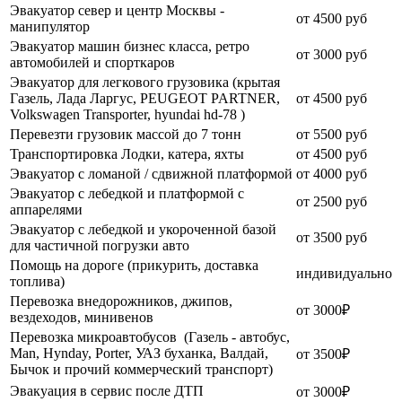
Эвакуатор север и центр Москвы -
от 4500 руб
манипулятор
Эвакуатор машин бизнес класса, ретро
от 3000 руб
автомобилей и спорткаров
Эвакуатор для легкового грузовика (крытая
Газель, Лада Ларгус, PEUGEOT PARTNER,
от 4500 руб
Volkswagen Transporter, hyundai hd-78 )
Перевезти грузовик массой до 7 тонн
от 5500 руб
Транспортировка Лодки, катера, яхты
от 4500 руб
Эвакуатор c ломаной / сдвижной платформой
от 4000 руб
Эвакуатор с лебедкой и платформой с
от 2500 руб
аппарелями
Эвакуатор с лебедкой и укороченной базой
от 3500 руб
для частичной погрузки авто
Помощь на дороге (прикурить, доставка
индивидуально
топлива)
Перевозка внедорожников, джипов,
от 3000₽
вездеходов, минивенов
Перевозка микроавтобусов (Газель - автобус,
Man, Hynday, Porter, УАЗ буханка, Валдай,
от 3500₽
Бычок и прочий коммерческий транспорт)
Эвакуация в сервис после ДТП
от 3000₽