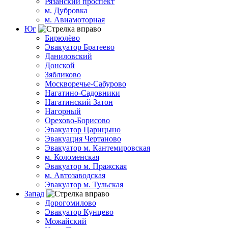
Рязанский проспект
м. Дубровка
м. Авиамоторная
Юг
Бирюлёво
Эвакуатор Братеево
Даниловский
Донской
Зябликово
Москворечье-Сабурово
Нагатино-Садовники
Нагатинский Затон
Нагорный
Орехово-Борисово
Эвакуатор Царицыно
Эвакуация Чертаново
Эвакуатор м. Кантемировская
м. Коломенская
Эвакуатор м. Пражская
м. Автозаводская
Эвакуатор м. Тульская
Запад
Дорогомилово
Эвакуатор Кунцево
Можайский