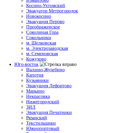
Измайлово
Косино-Ухтомский
Эвакуатор Метрогородок
Новокосино
Эвакуация Перово
Преображенское
Соколиная Гора
Сокольники
м. Щелковская
м. Электрозаводская
м. Семеновская
Кожухово
Юго-восток
Выхино-Жулебино
Капотня
Кузьминки
Эвакуация Лефортово
Марьино
Некрасовка
Нижегородский
ЗИЛ
Эвакуация Печатники
Рязанский
Текстильщики
Южнопортовый