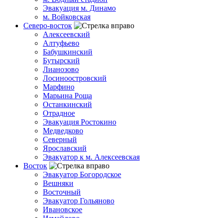
Эвакуация м. Динамо
м. Войковская
Северо-восток
Алексеевский
Алтуфьево
Бабушкинский
Бутырский
Лианозово
Лосиноостровский
Марфино
Марьина Роща
Останкинский
Отрадное
Эвакуация Ростокино
Медведково
Северный
Ярославский
Эвакуатор к м. Алексеевская
Восток
Эвакуатор Богородское
Вешняки
Восточный
Эвакуатор Гольяново
Ивановское