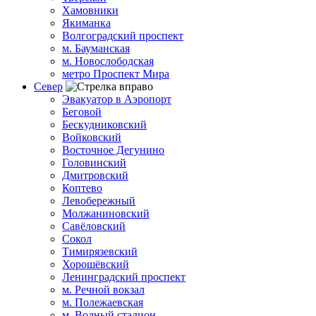
Хамовники
Якиманка
Волгоградский проспект
м. Бауманская
м. Новослободская
метро Проспект Мира
Север
Эвакуатор в Аэропорт
Беговой
Бескудниковский
Войковский
Восточное Дегунино
Головинский
Дмитровский
Коптево
Левобережный
Молжаниновский
Савёловский
Сокол
Тимирязевский
Хорошёвский
Ленинградский проспект
м. Речной вокзал
м. Полежаевская
м. Водный стадион