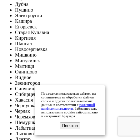
Дубна
Пущино
Электроугли
Кашира
Егорьевск
Старая Купавна
Киргизия
Шангал
Новосергиевка
Мишкино
Минусинск
Мытищи
Одинцово
Видное
Звенигород
Синявино
Сибирцево
Продолжая пользоваться сайтом, вы
соглашаетесь на обработку файлов
Хакасия
cookie и других пользовательских
Чернушка
данных в соответствии с
политикой
конфиденциальности
. Заблокировать
Черлак
использование cookies сайтом можно
Черемхово
в настройках браузера.
Шемурша
Понятно
Лабытнанги
Лысково
Лянтор