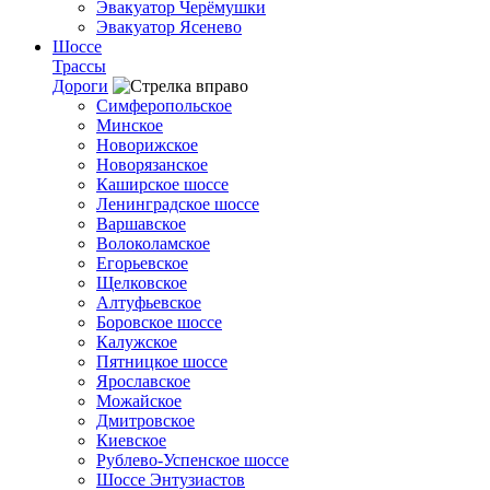
Эвакуатор Черёмушки
Эвакуатор Ясенево
Шоссе
Трассы
Дороги
Симферопольское
Минское
Новорижское
Новорязанское
Каширское шоссе
Ленинградское шоссе
Варшавское
Волоколамское
Егорьевское
Щелковское
Алтуфьевское
Боровское шоссе
Калужское
Пятницкое шоссе
Ярославское
Можайское
Дмитровское
Киевское
Рублево-Успенское шоссе
Шоссе Энтузиастов