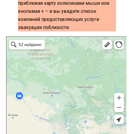
приближая карту колесиками мыши или
кнопками + – и вы увидите список
компаний предоставляющих услуги
эвакуации поблизости.
эвакуаторы на карте
Волоколамск