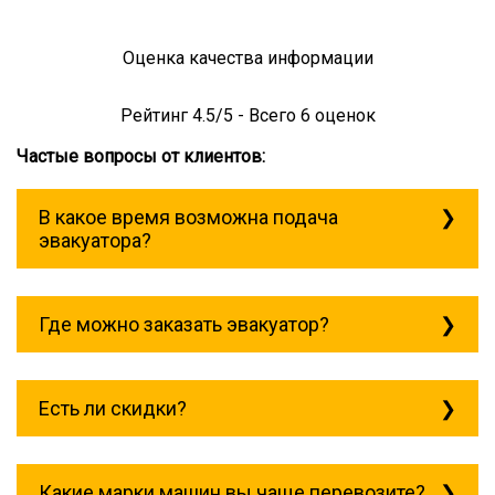
Оценка качества информации
Рейтинг
4.5
/5 - Всего
6
оценок
Частые вопросы от клиентов:
В какое время возможна подача
эвакуатора?
Служба эвакуации работает
круглосуточно, без выходных поэтому
Где можно заказать эвакуатор?
звоните в любое время. эвакуатор
сертолово всегда рядом!
Основная география обслуживания:
Москва, Область. Для перевозки
Есть ли скидки?
межгород на любое расстояние звоните
круглосуточно, но желательно заранее.
Скидки есть только для корпоративных
клиентов. Услуги нашего эвакуатора и так
Какие марки машин вы чаще перевозите?
можно получить дешево и быстро