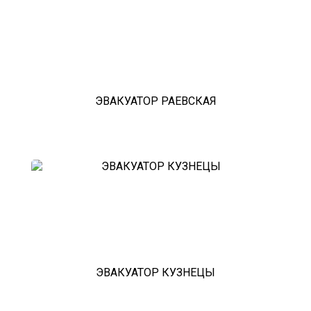
эвакуатор истра
эвакуатор в сто
эвакуатор из гаража
эвакуатор гидравлической
эвакуатор буксировка
эвакуатор эвакуатор сертолово -
климовск
эвакуатор павловский посад
ЭВАКУАТОР РАЕВСКАЯ
александров
мотоэвакуатор
домодедовская
зарайск
лесной городок
рублевское шоссе
красноармейск
выхино
эвакуатор прицепов
ЭВАКУАТОР КУЗНЕЦЫ