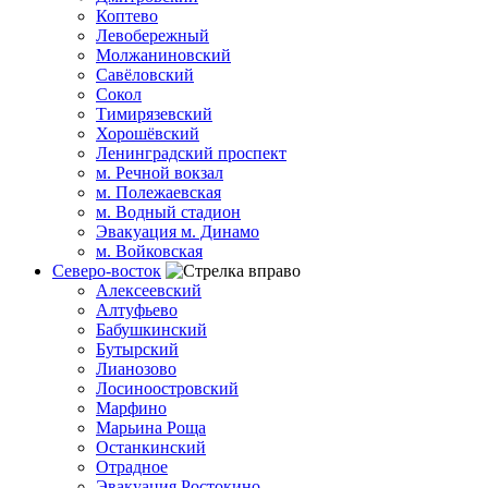
Коптево
Левобережный
Молжаниновский
Савёловский
Сокол
Тимирязевский
Хорошёвский
Ленинградский проспект
м. Речной вокзал
м. Полежаевская
м. Водный стадион
Эвакуация м. Динамо
м. Войковская
Северо-восток
Алексеевский
Алтуфьево
Бабушкинский
Бутырский
Лианозово
Лосиноостровский
Марфино
Марьина Роща
Останкинский
Отрадное
Эвакуация Ростокино