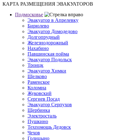
КАРТА РАЗМЕЩЕНИЯ ЭВАКУАТОРОВ
Подмосковье
Эвакуатор в Апрелевку
Бирюлево
Эвакуатор Домодедово
Долгопрудный
Железнодорожный
Нахабино
Павшинская пойма
Эвакуатор Подольск
Троицк
Эвакуатор Химки
Щелково
Раменское
Коломна
Жуковский
Сергиев Посад
Эвакуатор Серпухов
Щербинка
Электросталь
Пушкино
Техпомощь Дедовск
Чехов
Голицыно