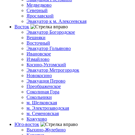
Медведково
Северный
Ярославский
Эвакуатор к м. Алексеевская
Восток
Эвакуатор Богородское
Вешняки
Восточный
Эвакуатор Гольяново
Ивановское
Измайлово
Косино-Ухтомский
Эвакуатор Метрогородок
Новокосино
Эвакуация Перово
Преображенское
Соколиная Гора
Сокольники
м. Щелковская
м. Электрозаводская
м. Семеновская
Кожухово
Юго-восток
Выхино-Жулебино