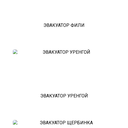
эвакуатор гидравлической
эвакуатор буксировка
эвакуатор эвакуатор пшада -
климовск
эвакуатор павловский посад
ЭВАКУАТОР ФИЛИ
александров
мотоэвакуатор
домодедовская
зарайск
лесной городок
рублевское шоссе
красноармейск
выхино
эвакуатор прицепов
ЭВАКУАТОР УРЕНГОЙ