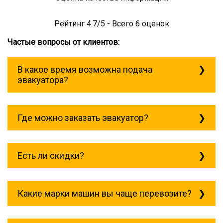
Рейтинг
4.7
/5 - Всего
6
оценок
Частые вопросы от клиентов:
В какое время возможна подача
эвакуатора?
Служба эвакуации работает
круглосуточно, без выходных поэтому
Где можно заказать эвакуатор?
звоните в любое время. эвакуатор пшада
всегда рядом!
Основная география обслуживания:
Москва, Область. Для перевозки
Есть ли скидки?
межгород на любое расстояние звоните
круглосуточно, но желательно заранее.
Скидки есть только для корпоративных
клиентов. Услуги нашего эвакуатора и так
Какие марки машин вы чаще перевозите?
можно получить дешево и быстро
Чаще всего мы возим на ремонт: