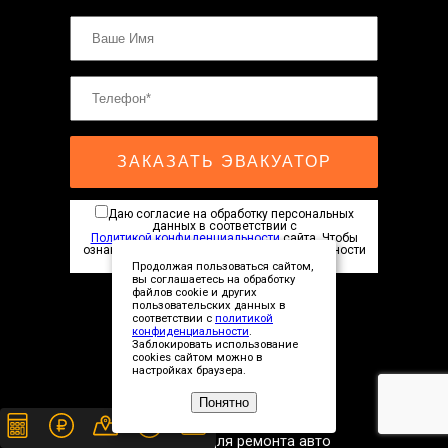
ЗАКАЗАТЬ ЭВАКУАТОР
Даю согласие на обработку персональных
данных в соответствии с
Политикой конфиденциальности
сайта. Чтобы
ознакомиться с Политикой конфиденциальности
нажмите здесь
Продолжая пользоваться сайтом,
вы соглашаетесь на обработку
файлов cookie и других
пользовательских данных в
соответствии с
политикой
конфиденциальности
.
Заблокировать использование
cookies сайтом можно в
Сopyright © 2019-2026
настройках браузера.
Понятно
Рейтинг СТО для ремонта авто