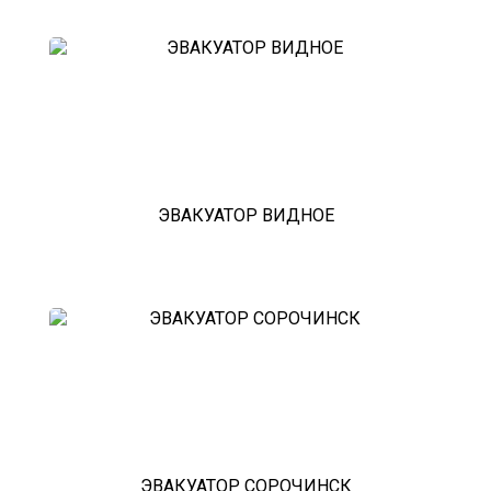
эвакуатор седан
эвакуатор пикапа
эвакуатор фургона
эвакуатор истра
эвакуатор в сто
эвакуатор из гаража
эвакуатор гидравлической
эвакуатор буксировка
эвакуатор эвакуатор поляны -
климовск
эвакуатор павловский посад
ЭВАКУАТОР ВИДНОЕ
александров
мотоэвакуатор
домодедовская
зарайск
лесной городок
рублевское шоссе
красноармейск
выхино
эвакуатор прицепов
ЭВАКУАТОР СОРОЧИНСК