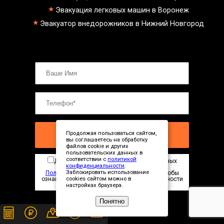
Эвакуация легковых машин в Воронеж
Эвакуатор внедорожников в Нижний Новгород
Продолжая пользоваться сайтом,
ЗАКАЗАТЬ ЭВАКУАТОР
вы соглашаетесь на обработку
файлов cookie и других
пользовательских данных в
соответствии с
политикой
Даю согласие на обработку персональных
конфиденциальности
.
данных в соответствии с
Заблокировать использование
Политикой конфиденциальности
сайта. Чтобы
ознакомиться с Политикой конфиденциальности
cookies сайтом можно в
нажмите здесь
настройках браузера.
Понятно