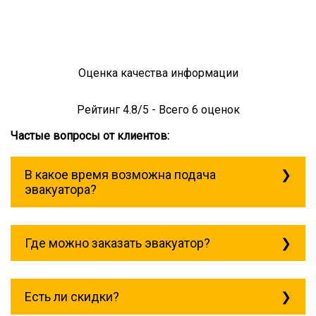
Оценка качества информации
Рейтинг
4.8
/5 - Всего
6
оценок
Частые вопросы от клиентов:
В какое время возможна подача
эвакуатора?
Служба эвакуации работает
круглосуточно, без выходных поэтому
Где можно заказать эвакуатор?
звоните в любое время. эвакуатор
поляны всегда рядом!
Основная география обслуживания:
Москва, Область. Для перевозки
Есть ли скидки?
межгород на любое расстояние звоните
круглосуточно, но желательно заранее.