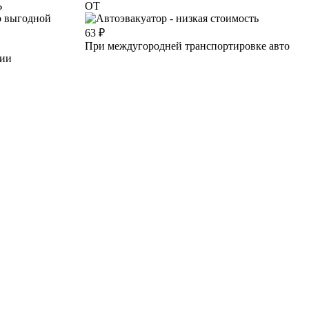
Ь
ОТ
63
₽
При междугородней транспортировке авто
ции