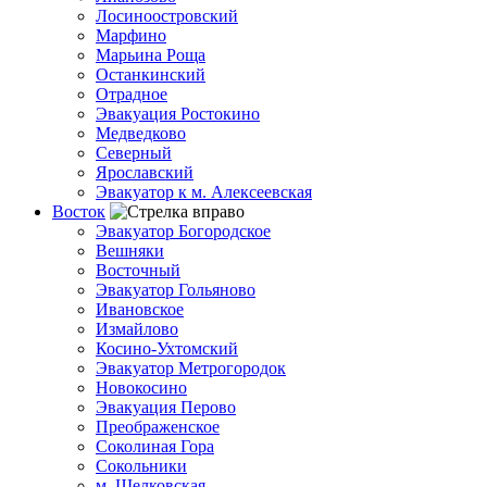
Лосиноостровский
Марфино
Марьина Роща
Останкинский
Отрадное
Эвакуация Ростокино
Медведково
Северный
Ярославский
Эвакуатор к м. Алексеевская
Восток
Эвакуатор Богородское
Вешняки
Восточный
Эвакуатор Гольяново
Ивановское
Измайлово
Косино-Ухтомский
Эвакуатор Метрогородок
Новокосино
Эвакуация Перово
Преображенское
Соколиная Гора
Сокольники
м. Щелковская