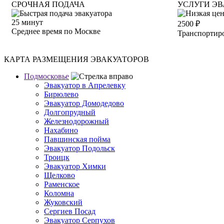
СРОЧНАЯ ПОДАЧА
УСЛУГИ ЭВ
25
минут
2500
₽
Среднее время по Москве
Транспортиро
КАРТА РАЗМЕЩЕНИЯ ЭВАКУАТОРОВ
Подмосковье
Эвакуатор в Апрелевку
Бирюлево
Эвакуатор Домодедово
Долгопрудный
Железнодорожный
Нахабино
Павшинская пойма
Эвакуатор Подольск
Троицк
Эвакуатор Химки
Щелково
Раменское
Коломна
Жуковский
Сергиев Посад
Эвакуатор Серпухов