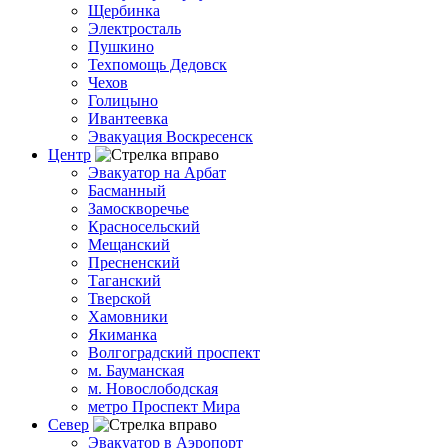
Щербинка
Электросталь
Пушкино
Техпомощь Дедовск
Чехов
Голицыно
Ивантеевка
Эвакуация Воскресенск
Центр
Эвакуатор на Арбат
Басманный
Замоскворечье
Красносельский
Мещанский
Пресненский
Таганский
Тверской
Хамовники
Якиманка
Волгоградский проспект
м. Бауманская
м. Новослободская
метро Проспект Мира
Север
Эвакуатор в Аэропорт