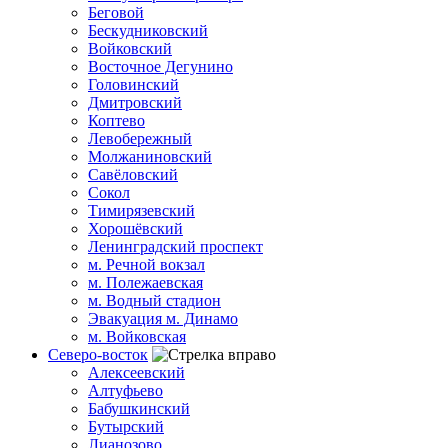
Беговой
Бескудниковский
Войковский
Восточное Дегунино
Головинский
Дмитровский
Коптево
Левобережный
Молжаниновский
Савёловский
Сокол
Тимирязевский
Хорошёвский
Ленинградский проспект
м. Речной вокзал
м. Полежаевская
м. Водный стадион
Эвакуация м. Динамо
м. Войковская
Северо-восток
Алексеевский
Алтуфьево
Бабушкинский
Бутырский
Лианозово