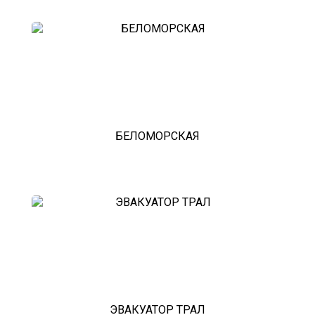
зарайск
лесной городок
рублевское шоссе
красноармейск
выхино
эвакуатор прицепов
БЕЛОМОРСКАЯ
ЭВАКУАТОР ТРАЛ