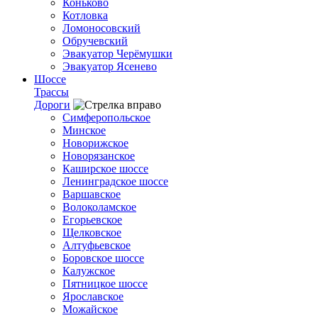
Коньково
Котловка
Ломоносовский
Обручевский
Эвакуатор Черёмушки
Эвакуатор Ясенево
Шоссе
Трассы
Дороги
Симферопольское
Минское
Новорижское
Новорязанское
Каширское шоссе
Ленинградское шоссе
Варшавское
Волоколамское
Егорьевское
Щелковское
Алтуфьевское
Боровское шоссе
Калужское
Пятницкое шоссе
Ярославское
Можайское