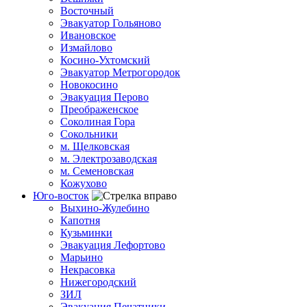
Восточный
Эвакуатор Гольяново
Ивановское
Измайлово
Косино-Ухтомский
Эвакуатор Метрогородок
Новокосино
Эвакуация Перово
Преображенское
Соколиная Гора
Сокольники
м. Щелковская
м. Электрозаводская
м. Семеновская
Кожухово
Юго-восток
Выхино-Жулебино
Капотня
Кузьминки
Эвакуация Лефортово
Марьино
Некрасовка
Нижегородский
ЗИЛ
Эвакуация Печатники