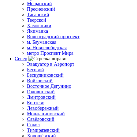
Мещанский
Пресненский
Таганский
Тверской
Хамовники
Якиманка
Волгоградский проспект
м. Бауманская
м. Новослободская
метро Проспект Мира
Север
Эвакуатор в Аэропорт
Беговой
Бескудниковский
Войковский
Восточное Дегунино
Головинский
Дмитровский
Коптево
Левобережный
Молжаниновский
Савёловский
Сокол
Тимирязевский
Хорошёвский