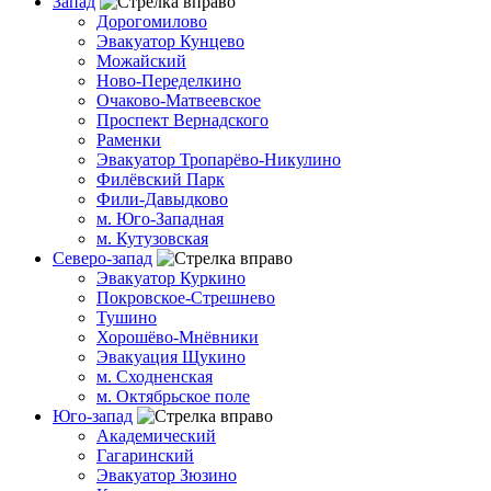
Запад
Дорогомилово
Эвакуатор Кунцево
Можайский
Ново-Переделкино
Очаково-Матвеевское
Проспект Вернадского
Раменки
Эвакуатор Тропарёво-Никулино
Филёвский Парк
Фили-Давыдково
м. Юго-Западная
м. Кутузовская
Северо-запад
Эвакуатор Куркино
Покровское-Стрешнево
Тушино
Хорошёво-Мнёвники
Эвакуация Щукино
м. Сходненская
м. Октябрьское поле
Юго-запад
Академический
Гагаринский
Эвакуатор Зюзино