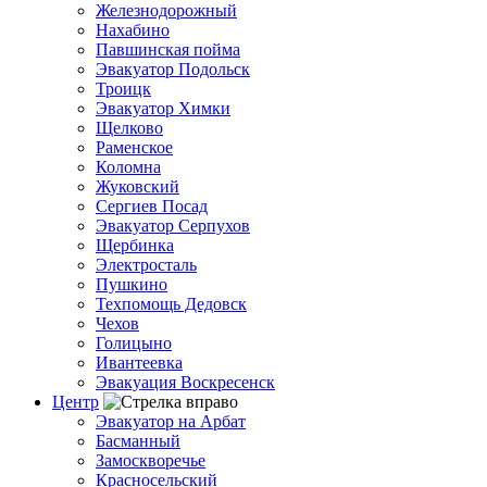
Железнодорожный
Нахабино
Павшинская пойма
Эвакуатор Подольск
Троицк
Эвакуатор Химки
Щелково
Раменское
Коломна
Жуковский
Сергиев Посад
Эвакуатор Серпухов
Щербинка
Электросталь
Пушкино
Техпомощь Дедовск
Чехов
Голицыно
Ивантеевка
Эвакуация Воскресенск
Центр
Эвакуатор на Арбат
Басманный
Замоскворечье
Красносельский