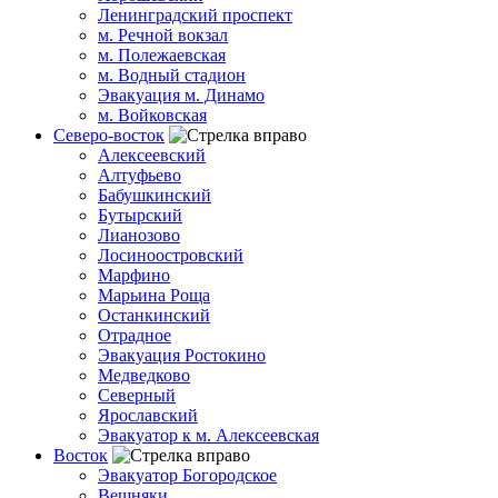
Ленинградский проспект
м. Речной вокзал
м. Полежаевская
м. Водный стадион
Эвакуация м. Динамо
м. Войковская
Северо-восток
Алексеевский
Алтуфьево
Бабушкинский
Бутырский
Лианозово
Лосиноостровский
Марфино
Марьина Роща
Останкинский
Отрадное
Эвакуация Ростокино
Медведково
Северный
Ярославский
Эвакуатор к м. Алексеевская
Восток
Эвакуатор Богородское
Вешняки