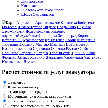
Дмитровское
Киевское
Рублево-Успенское шоссе
Шоссе Энтузиастов
Апрелевка
Архангельское
Балашиха
Бибирево
Братеево
Южное Бутово
Видное
Владыкино
Внуково
Дзержинский
Долгопрудный
Железно-
дорожный
Жулебино
Звенигород
Зеленоград
Королев
Котельники
Красногорск
Крылатское
Лобня
Лыткарино
Люберцы
Люблино
Митино
Мытищи
Новогиреево
Новопеределкино
Одинцово
Очаково
Реутов
Свиблово
Солнцево
Строгино
Сходня
Теплый стан
Тушино
Фили
Фрязино
Химки
Ховрино
Царицыно
Черемушки
Чертаново
Юбилейный
Ясенево
Расчет стоимости услуг эвакуатора
Эвакуатор
Кран-манипулятор
Тип транспортного средства
Мотоциклы, снегоходы, квадроциклы
Легковые автомобили до 1,5 тонн
Легковые автомобили от 1,5 до 2 тонн