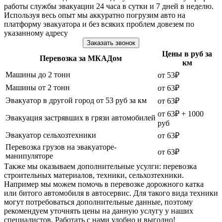
работы службы эвакуации 24 часа в сутки и 7 дней в неделю.
Используя весь опыт мы аккуратно погрузим авто на
платформу эвакуатора и без всяких проблем довезем по
указанному адресу
Заказать звонок
Цены в руб за
Перевозка за МКАДом
км
Машины до 2 тонн
от 53₽
Машины от 2 тонн
от 63₽
Эвакуатор в другой город от 53 руб за км
от 63₽
от 63₽ + 1000
Эвакуация застрявших в грязи автомобилей
руб
Эвакуатор сельхозтехники
от 63₽
Перевозка грузов на эвакуаторе-
от 63₽
манипуляторе
Также мы оказываем дополнительные усулги: перевозка
строительных материалов, техники, сельхозтехники.
Например мы можем помочь в перевозке дорожного катка
или битого автомобиля в автосервис. Для такого вида техники
могут потребоваться дополнительные данные, поэтому
рекомендуем уточнять цены на данную услугу у наших
специалистов. Работать с нами удобно и выгодно!