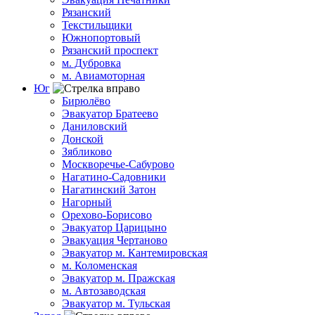
Рязанский
Текстильщики
Южнопортовый
Рязанский проспект
м. Дубровка
м. Авиамоторная
Юг
Бирюлёво
Эвакуатор Братеево
Даниловский
Донской
Зябликово
Москворечье-Сабурово
Нагатино-Садовники
Нагатинский Затон
Нагорный
Орехово-Борисово
Эвакуатор Царицыно
Эвакуация Чертаново
Эвакуатор м. Кантемировская
м. Коломенская
Эвакуатор м. Пражская
м. Автозаводская
Эвакуатор м. Тульская