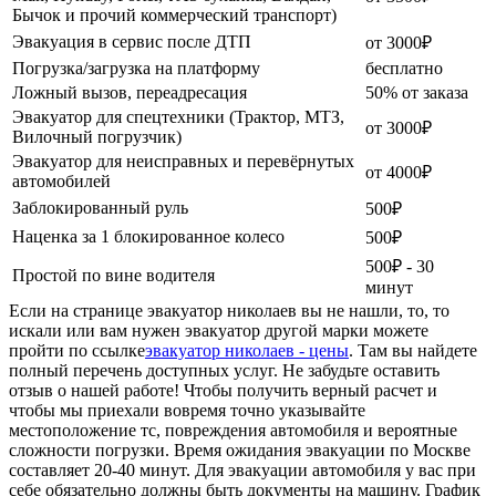
Бычок и прочий коммерческий транспорт)
Эвакуация в сервис после ДТП
от 3000₽
Погрузка/загрузка на платформу
бесплатно
Ложный вызов, переадресация
50% от заказа
Эвакуатор для спецтехники (Трактор, МТЗ,
от 3000₽
Вилочный погрузчик)
Эвакуатор для неисправных и перевёрнутых
от 4000₽
автомобилей
Заблокированный руль
500₽
Наценка за 1 блокированное колесо
500₽
500₽ - 30
Простой по вине водителя
минут
Если на странице эвакуатор николаев вы не нашли, то, то
искали или вам нужен эвакуатор другой марки можете
пройти по ссылке
эвакуатор николаев - цены
. Там вы найдете
полный перечень доступных услуг. Не забудьте оставить
отзыв о нашей работе! Чтобы получить верный расчет и
чтобы мы приехали вовремя точно указывайте
местоположение тс, повреждения автомобиля и вероятные
сложности погрузки. Время ожидания эвакуации по Москве
составляет 20-40 минут. Для эвакуации автомобиля у вас при
себе обязательно должны быть документы на машину. График