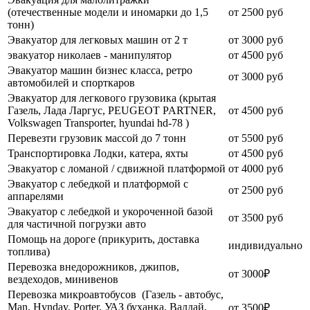
(отечественные модели и иномарки до 1,5
от 2500 руб
тонн)
Эвакуатор для легковых машин от 2 т
от 3000 руб
эвакуатор николаев - манипулятор
от 4500 руб
Эвакуатор машин бизнес класса, ретро
от 3000 руб
автомобилей и спорткаров
Эвакуатор для легкового грузовика (крытая
Газель, Лада Ларгус, PEUGEOT PARTNER,
от 4500 руб
Volkswagen Transporter, hyundai hd-78 )
Перевезти грузовик массой до 7 тонн
от 5500 руб
Транспортировка Лодки, катера, яхты
от 4500 руб
Эвакуатор c ломаной / сдвижной платформой
от 4000 руб
Эвакуатор с лебедкой и платформой с
от 2500 руб
аппарелями
Эвакуатор с лебедкой и укороченной базой
от 3500 руб
для частичной погрузки авто
Помощь на дороге (прикурить, доставка
индивидуально
топлива)
Перевозка внедорожников, джипов,
от 3000₽
вездеходов, минивенов
Перевозка микроавтобусов (Газель - автобус,
Man, Hynday, Porter, УАЗ буханка, Валдай,
от 3500₽