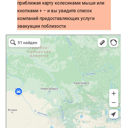
приближая карту колесиками мыши или
кнопками + – и вы увидите список
компаний предоставляющих услуги
эвакуации поблизости.
эвакуаторы на карте
Волоколамск