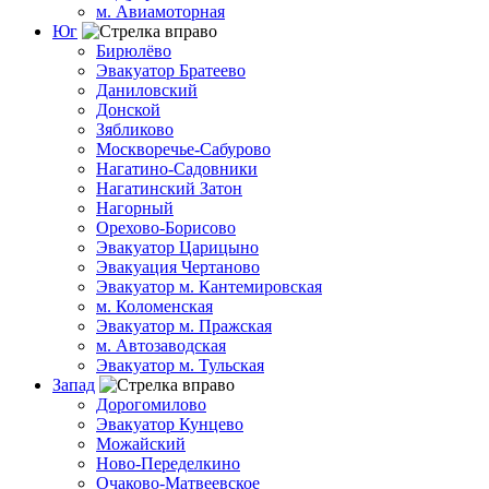
м. Авиамоторная
Юг
Бирюлёво
Эвакуатор Братеево
Даниловский
Донской
Зябликово
Москворечье-Сабурово
Нагатино-Садовники
Нагатинский Затон
Нагорный
Орехово-Борисово
Эвакуатор Царицыно
Эвакуация Чертаново
Эвакуатор м. Кантемировская
м. Коломенская
Эвакуатор м. Пражская
м. Автозаводская
Эвакуатор м. Тульская
Запад
Дорогомилово
Эвакуатор Кунцево
Можайский
Ново-Переделкино
Очаково-Матвеевское