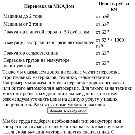
Цены в руб за
Перевозка за МКАДом
км
Машины до 2 тонн
от 53₽
Машины от 2 тонн
от 63₽
Эвакуатор в другой город от 53 руб за км
от 63₽
от 63₽ + 1000
Эвакуация застрявших в грязи автомобилей
руб
Эвакуатор сельхозтехники
от 63₽
Перевозка грузов на эвакуаторе-
от 63₽
манипуляторе
Также мы оказываем дополнительные усулги: перевозка
строительных материалов, техники, сельхозтехники.
Например мы можем помочь в перевозке дорожного катка
или битого автомобиля в автосервис. Для такого вида техники
могут потребоваться дополнительные данные, поэтому
рекомендуем уточнять цены на данную услугу у наших
специалистов. Работать с нами удобно и выгодно!
Заказать эвакуатор
Мы без труда подберем необходимый тип эвакуатора под
конкретный случай, в нашем автопарке есть классические
газели, краны-манипуляторы и другая спецтехника. С