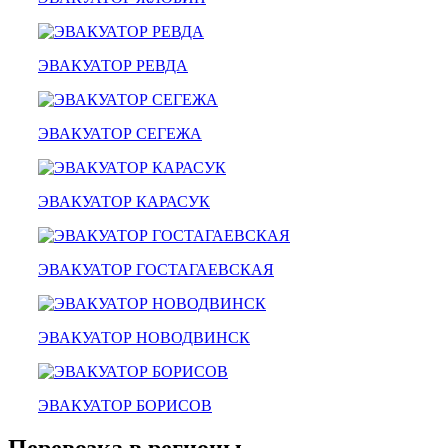
эвакуатор кулебаки - Питер
эвакуатор седан
эвакуатор пикапа
эвакуатор фургона
ЭВАКУАТОР РЕВДА
эвакуатор истра
эвакуатор в сто
эвакуатор из гаража
ЭВАКУАТОР СЕГЕЖА
эвакуатор гидравлической
эвакуатор буксировка
эвакуатор эвакуатор кулебаки - климовск
эвакуатор павловский посад
ЭВАКУАТОР КАРАСУК
александров
мотоэвакуатор
домодедовская
зарайск
ЭВАКУАТОР ГОСТАГАЕВСКАЯ
лесной городок
рублевское шоссе
красноармейск
выхино
ЭВАКУАТОР НОВОДВИНСК
эвакуатор прицепов
ЭВАКУАТОР БОРИСОВ