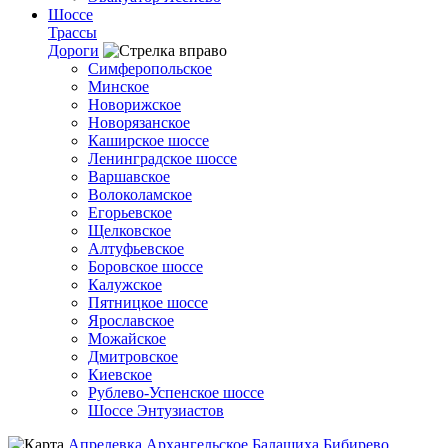
Шоссе
Трассы
Дороги
Симферопольское
Минское
Новорижское
Новорязанское
Каширское шоссе
Ленинградское шоссе
Варшавское
Волоколамское
Егорьевское
Щелковское
Алтуфьевское
Боровское шоссе
Калужское
Пятницкое шоссе
Ярославское
Можайское
Дмитровское
Киевское
Рублево-Успенское шоссе
Шоссе Энтузиастов
Апрелевка
Архангельское
Балашиха
Бибирево