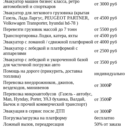
Эвакуатор машин бизнес класса, ретро
от 3000 руб
автомобилей и спорткаров
Эвакуатор для легкового грузовика (крытая
Газель, Лада Ларгус, PEUGEOT PARTNER,
от 4500 руб
Volkswagen Transporter, hyundai hd-78 )
Перевезти грузовик массой до 7 тонн
от 5500 руб
Транспортировка Лодки, катера, яхты
от 4500 руб
Эвакуатор c ломаной / сдвижной платформой
от 4000 руб
Эвакуатор с лебедкой и платформой с
от 2500 руб
аппарелями
Эвакуатор с лебедкой и укороченной базой
от 3500 руб
для частичной погрузки авто
Помощь на дороге (прикурить, доставка
индивидуально
топлива)
Перевозка внедорожников, джипов,
от 3000₽
вездеходов, минивенов
Перевозка микроавтобусов (Газель - автобус,
Man, Hynday, Porter, УАЗ буханка, Валдай,
от 3500₽
Бычок и прочий коммерческий транспорт)
Эвакуация в сервис после ДТП
от 3000₽
Погрузка/загрузка на платформу
бесплатно
Ложный вызов, переадресация
50% от заказа