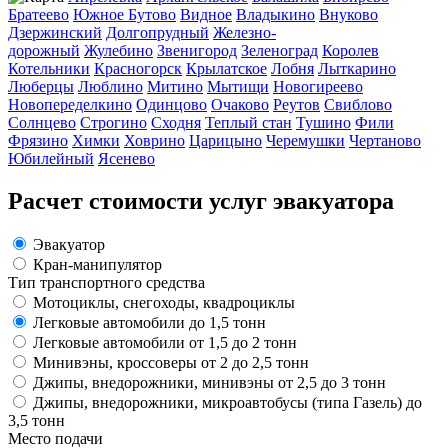
Братеево
Южное Бутово
Видное
Владыкино
Внуково
Дзержинский
Долгопрудный
Железно-
дорожный
Жулебино
Звенигород
Зеленоград
Королев
Котельники
Красногорск
Крылатское
Лобня
Лыткарино
Люберцы
Люблино
Митино
Мытищи
Новогиреево
Новопеределкино
Одинцово
Очаково
Реутов
Свиблово
Солнцево
Строгино
Сходня
Теплый стан
Тушино
Фили
Фрязино
Химки
Ховрино
Царицыно
Черемушки
Чертаново
Юбилейный
Ясенево
Расчет стоимости услуг эвакуатора
Эвакуатор
Кран-манипулятор
Тип транспортного средства
Мотоциклы, снегоходы, квадроциклы
Легковые автомобили до 1,5 тонн
Легковые автомобили от 1,5 до 2 тонн
Минивэны, кроссоверы от 2 до 2,5 тонн
Джипы, внедорожники, минивэны от 2,5 до 3 тонн
Джипы, внедорожники, микроавтобусы (типа Газель) до
3,5 тонн
Место подачи