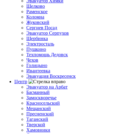
Эвакуатор Химки
Щелково
Раменское
Коломна
Жуковский
Сергиев Посад
Эвакуатор Серпухов
Щербинка
Электросталь
Пушкино
Техпомощь Дедовск
Чехов
Голицыно
Ивантеевка
Эвакуация Воскресенск
Центр
Эвакуатор на Арбат
Басманный
Замоскворечье
Красносельский
Мещанский
Пресненский
Таганский
Тверской
Хамовники