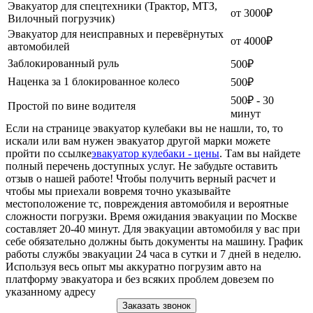
Эвакуатор для спецтехники (Трактор, МТЗ,
от 3000₽
Вилочный погрузчик)
Эвакуатор для неисправных и перевёрнутых
от 4000₽
автомобилей
Заблокированный руль
500₽
Наценка за 1 блокированное колесо
500₽
500₽ - 30
Простой по вине водителя
минут
Если на странице эвакуатор кулебаки вы не нашли, то, то
искали или вам нужен эвакуатор другой марки можете
пройти по ссылке
эвакуатор кулебаки - цены
. Там вы найдете
полный перечень доступных услуг. Не забудьте оставить
отзыв о нашей работе! Чтобы получить верный расчет и
чтобы мы приехали вовремя точно указывайте
местоположение тс, повреждения автомобиля и вероятные
сложности погрузки. Время ожидания эвакуации по Москве
составляет 20-40 минут. Для эвакуации автомобиля у вас при
себе обязательно должны быть документы на машину. График
работы службы эвакуации 24 часа в сутки и 7 дней в неделю.
Используя весь опыт мы аккуратно погрузим авто на
платформу эвакуатора и без всяких проблем довезем по
указанному адресу
Заказать звонок