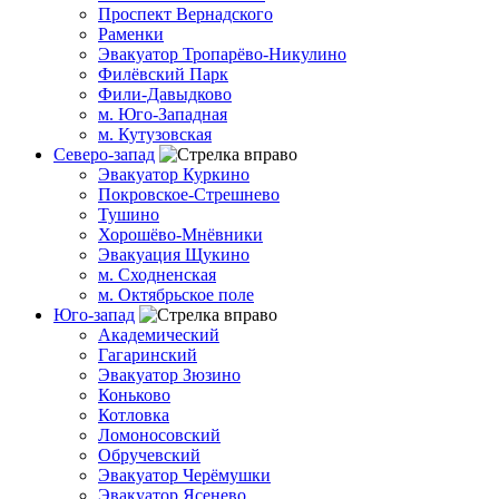
Проспект Вернадского
Раменки
Эвакуатор Тропарёво-Никулино
Филёвский Парк
Фили-Давыдково
м. Юго-Западная
м. Кутузовская
Северо-запад
Эвакуатор Куркино
Покровское-Стрешнево
Тушино
Хорошёво-Мнёвники
Эвакуация Щукино
м. Сходненская
м. Октябрьское поле
Юго-запад
Академический
Гагаринский
Эвакуатор Зюзино
Коньково
Котловка
Ломоносовский
Обручевский
Эвакуатор Черёмушки
Эвакуатор Ясенево