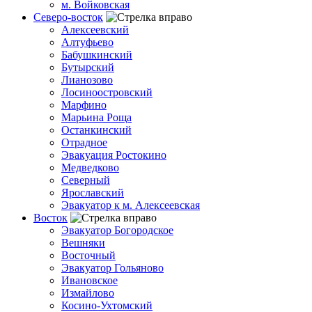
м. Войковская
Северо-восток
Алексеевский
Алтуфьево
Бабушкинский
Бутырский
Лианозово
Лосиноостровский
Марфино
Марьина Роща
Останкинский
Отрадное
Эвакуация Ростокино
Медведково
Северный
Ярославский
Эвакуатор к м. Алексеевская
Восток
Эвакуатор Богородское
Вешняки
Восточный
Эвакуатор Гольяново
Ивановское
Измайлово
Косино-Ухтомский