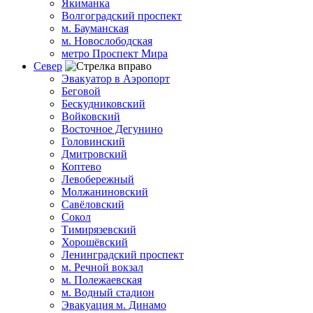
Якиманка
Волгоградский проспект
м. Бауманская
м. Новослободская
метро Проспект Мира
Север
Эвакуатор в Аэропорт
Беговой
Бескудниковский
Войковский
Восточное Дегунино
Головинский
Дмитровский
Коптево
Левобережный
Молжаниновский
Савёловский
Сокол
Тимирязевский
Хорошёвский
Ленинградский проспект
м. Речной вокзал
м. Полежаевская
м. Водный стадион
Эвакуация м. Динамо