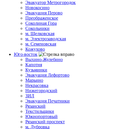
Эвакуатор Метрогородок
Новокосино
Эвакуация Перово
Преображенское
Соколиная Гора
Сокольники
м. Щелковская
м. Электрозаводская
м. Семеновская
Кожухово
Юго-восток
Выхино-Жулебино
Капотня
Кузьминки
Эвакуация Лефортово
Марьино
Некрасовка
Нижегородский
ЗИЛ
Эвакуация Печатники
Рязанский
Текстильщики
Южнопортовый
Рязанский проспект
м. Дубровка