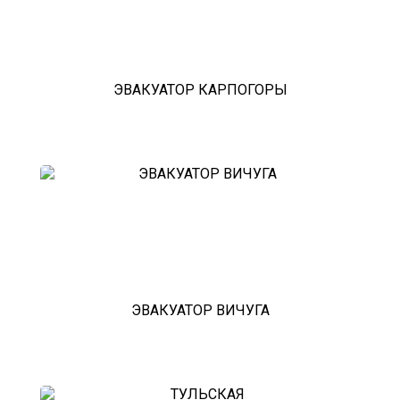
эвакуатор гидравлической
эвакуатор буксировка
эвакуатор эвакуатор косулино -
климовск
эвакуатор павловский посад
ЭВАКУАТОР КАРПОГОРЫ
александров
мотоэвакуатор
домодедовская
зарайск
лесной городок
рублевское шоссе
красноармейск
выхино
эвакуатор прицепов
ЭВАКУАТОР ВИЧУГА