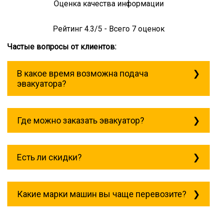
Оценка качества информации
Рейтинг
4.3
/5 - Всего
7
оценок
Частые вопросы от клиентов:
В какое время возможна подача
эвакуатора?
Служба эвакуации работает
круглосуточно, без выходных поэтому
Где можно заказать эвакуатор?
звоните в любое время. эвакуатор
косулино всегда рядом!
Основная география обслуживания:
Москва, Область. Для перевозки
Есть ли скидки?
межгород на любое расстояние звоните
круглосуточно, но желательно заранее.
Скидки есть только для корпоративных
клиентов. Услуги нашего эвакуатора и так
Какие марки машин вы чаще перевозите?
можно получить дешево и быстро
Чаще всего мы возим на ремонт: