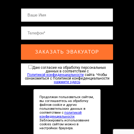
ЗАКАЗАТЬ ЭВАКУАТОР
Даю согласие на обработку персональных
данных в соответствии с
Политикой конфиденциальности
сайта. Чтобы
ознакомиться с Политикой конфиденциальности
нажмите здесь
Продолжая пользоваться сайтом,
вы соглашаетесь на обработку
файлов cookie и других
пользовательских данных в
соответствии с
политикой
Сopyright © 2019-2026
конфиденциальности
.
Заблокировать использование
cookies сайтом можно в
настройках браузера.