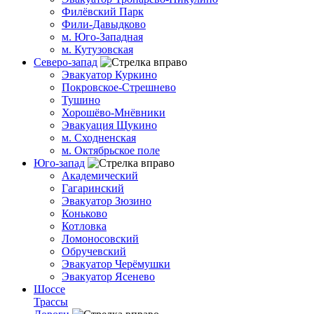
Филёвский Парк
Фили-Давыдково
м. Юго-Западная
м. Кутузовская
Северо-запад
Эвакуатор Куркино
Покровское-Стрешнево
Тушино
Хорошёво-Мнёвники
Эвакуация Щукино
м. Сходненская
м. Октябрьское поле
Юго-запад
Академический
Гагаринский
Эвакуатор Зюзино
Коньково
Котловка
Ломоносовский
Обручевский
Эвакуатор Черёмушки
Эвакуатор Ясенево
Шоссе
Трассы