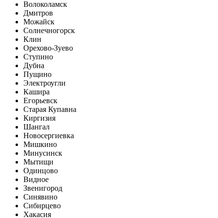
Волоколамск
Дмитров
Можайск
Солнечногорск
Клин
Орехово-Зуево
Ступино
Дубна
Пущино
Электроугли
Кашира
Егорьевск
Старая Купавна
Киргизия
Шангал
Новосергиевка
Мишкино
Минусинск
Мытищи
Одинцово
Видное
Звенигород
Синявино
Сибирцево
Хакасия