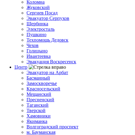
Коломна
Жуковский
Сергиев Посад
Эвакуатор Серпухов
Щербинка
Электросталь
Пушкино
Техпомощь Дедовск
Чехов
Голицыно
Ивантеевка
Эвакуация Воскресенск
Центр
Эвакуатор на Арбат
Басманный
Замоскворечье
Красносельский
Мещанский
Пресненский
Таганский
Тверской
Хамовники
Якиманка
Волгоградский проспект
м. Бауманская