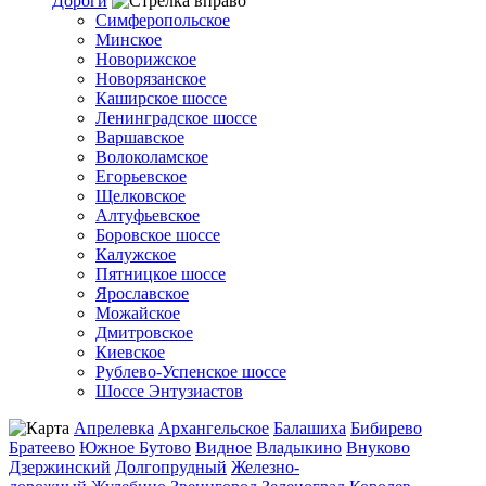
Дороги
Симферопольское
Минское
Новорижское
Новорязанское
Каширское шоссе
Ленинградское шоссе
Варшавское
Волоколамское
Егорьевское
Щелковское
Алтуфьевское
Боровское шоссе
Калужское
Пятницкое шоссе
Ярославское
Можайское
Дмитровское
Киевское
Рублево-Успенское шоссе
Шоссе Энтузиастов
Апрелевка
Архангельское
Балашиха
Бибирево
Братеево
Южное Бутово
Видное
Владыкино
Внуково
Дзержинский
Долгопрудный
Железно-