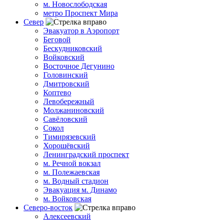
м. Новослободская
метро Проспект Мира
Север
Эвакуатор в Аэропорт
Беговой
Бескудниковский
Войковский
Восточное Дегунино
Головинский
Дмитровский
Коптево
Левобережный
Молжаниновский
Савёловский
Сокол
Тимирязевский
Хорошёвский
Ленинградский проспект
м. Речной вокзал
м. Полежаевская
м. Водный стадион
Эвакуация м. Динамо
м. Войковская
Северо-восток
Алексеевский