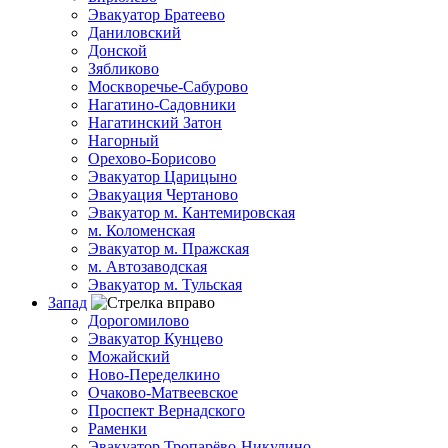
Эвакуатор Братеево
Даниловский
Донской
Зябликово
Москворечье-Сабурово
Нагатино-Садовники
Нагатинский Затон
Нагорный
Орехово-Борисово
Эвакуатор Царицыно
Эвакуация Чертаново
Эвакуатор м. Кантемировская
м. Коломенская
Эвакуатор м. Пражская
м. Автозаводская
Эвакуатор м. Тульская
Запад
Дорогомилово
Эвакуатор Кунцево
Можайский
Ново-Переделкино
Очаково-Матвеевское
Проспект Вернадского
Раменки
Эвакуатор Тропарёво-Никулино