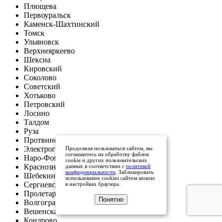
Плющева
Первоуральск
Каменск-Шахтинский
Томск
Ульяновск
Верхнеяркеево
Шексна
Кировский
Соколово
Советский
Хотьково
Петровский
Лосино
Талдом
Руза
Протвино
Электрогорск
Продолжая пользоваться сайтом, вы
соглашаетесь на обработку файлов
Наро-Фоминск
cookie и других пользовательских
Краснознаменск
данных в соответствии с
политикой
конфиденциальности
. Заблокировать
Шебекино
использование cookies сайтом можно
Сергиевск
в настройках браузера.
Пролетарская
Понятно
Волгоград
Вешенская
Кондрово