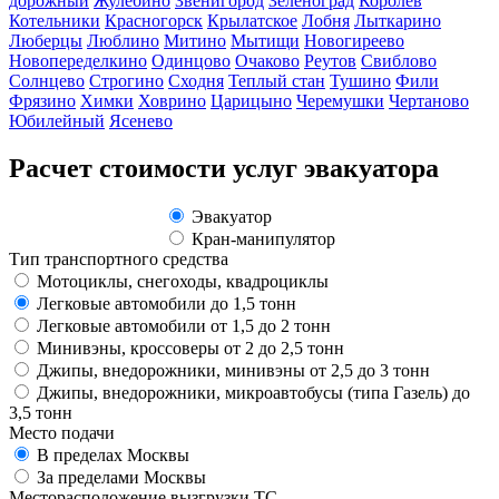
дорожный
Жулебино
Звенигород
Зеленоград
Королев
Котельники
Красногорск
Крылатское
Лобня
Лыткарино
Люберцы
Люблино
Митино
Мытищи
Новогиреево
Новопеределкино
Одинцово
Очаково
Реутов
Свиблово
Солнцево
Строгино
Сходня
Теплый стан
Тушино
Фили
Фрязино
Химки
Ховрино
Царицыно
Черемушки
Чертаново
Юбилейный
Ясенево
Расчет стоимости услуг эвакуатора
Эвакуатор
Кран-манипулятор
Тип транспортного средства
Мотоциклы, снегоходы, квадроциклы
Легковые автомобили до 1,5 тонн
Легковые автомобили от 1,5 до 2 тонн
Минивэны, кроссоверы от 2 до 2,5 тонн
Джипы, внедорожники, минивэны от 2,5 до 3 тонн
Джипы, внедорожники, микроавтобусы (типа Газель) до
3,5 тонн
Место подачи
В пределах Москвы
За пределами Москвы
Месторасположение вызгрузки ТС