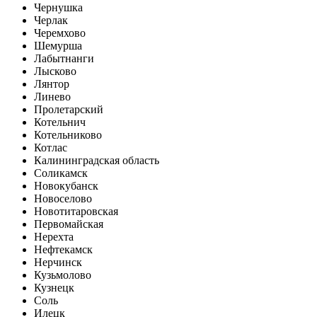
Чернушка
Черлак
Черемхово
Шемурша
Лабытнанги
Лысково
Лянтор
Линево
Пролетарский
Котельнич
Котельниково
Котлас
Калининградская область
Соликамск
Новокубанск
Новоселово
Новотитаровская
Первомайская
Нерехта
Нефтекамск
Нерчинск
Кузьмолово
Кузнецк
Соль
Илецк