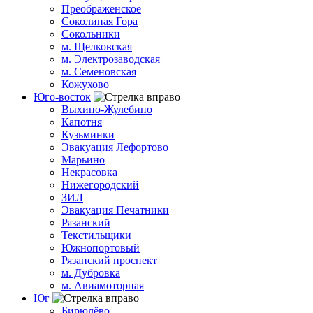
Преображенское
Соколиная Гора
Сокольники
м. Щелковская
м. Электрозаводская
м. Семеновская
Кожухово
Юго-восток
Выхино-Жулебино
Капотня
Кузьминки
Эвакуация Лефортово
Марьино
Некрасовка
Нижегородский
ЗИЛ
Эвакуация Печатники
Рязанский
Текстильщики
Южнопортовый
Рязанский проспект
м. Дубровка
м. Авиамоторная
Юг
Бирюлёво