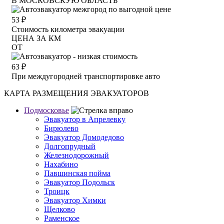
В МОСКОВСКУЮ ОБЛАСТЬ
53
₽
Стоимость километра эвакуации
ЦЕНА ЗА КМ
ОТ
63
₽
При междугородней транспортировке авто
КАРТА РАЗМЕЩЕНИЯ ЭВАКУАТОРОВ
Подмосковье
Эвакуатор в Апрелевку
Бирюлево
Эвакуатор Домодедово
Долгопрудный
Железнодорожный
Нахабино
Павшинская пойма
Эвакуатор Подольск
Троицк
Эвакуатор Химки
Щелково
Раменское