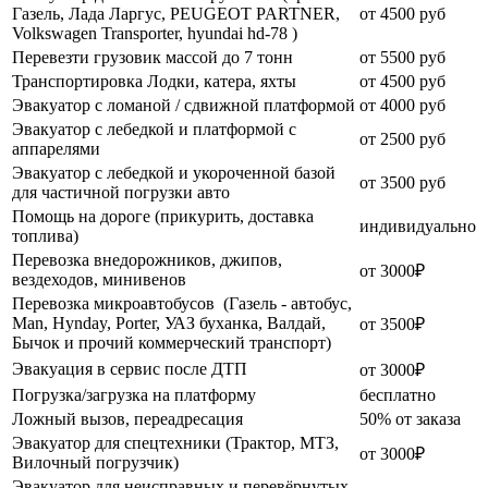
Газель, Лада Ларгус, PEUGEOT PARTNER,
от 4500 руб
Volkswagen Transporter, hyundai hd-78 )
Перевезти грузовик массой до 7 тонн
от 5500 руб
Транспортировка Лодки, катера, яхты
от 4500 руб
Эвакуатор c ломаной / сдвижной платформой
от 4000 руб
Эвакуатор с лебедкой и платформой с
от 2500 руб
аппарелями
Эвакуатор с лебедкой и укороченной базой
от 3500 руб
для частичной погрузки авто
Помощь на дороге (прикурить, доставка
индивидуально
топлива)
Перевозка внедорожников, джипов,
от 3000₽
вездеходов, минивенов
Перевозка микроавтобусов (Газель - автобус,
Man, Hynday, Porter, УАЗ буханка, Валдай,
от 3500₽
Бычок и прочий коммерческий транспорт)
Эвакуация в сервис после ДТП
от 3000₽
Погрузка/загрузка на платформу
бесплатно
Ложный вызов, переадресация
50% от заказа
Эвакуатор для спецтехники (Трактор, МТЗ,
от 3000₽
Вилочный погрузчик)
Эвакуатор для неисправных и перевёрнутых