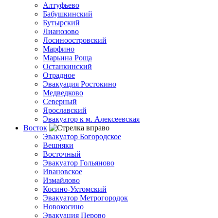
Алтуфьево
Бабушкинский
Бутырский
Лианозово
Лосиноостровский
Марфино
Марьина Роща
Останкинский
Отрадное
Эвакуация Ростокино
Медведково
Северный
Ярославский
Эвакуатор к м. Алексеевская
Восток
Эвакуатор Богородское
Вешняки
Восточный
Эвакуатор Гольяново
Ивановское
Измайлово
Косино-Ухтомский
Эвакуатор Метрогородок
Новокосино
Эвакуация Перово