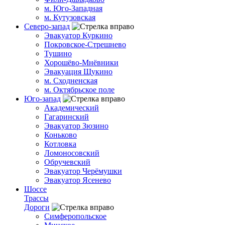
м. Юго-Западная
м. Кутузовская
Северо-запад
Эвакуатор Куркино
Покровское-Стрешнево
Тушино
Хорошёво-Мнёвники
Эвакуация Щукино
м. Сходненская
м. Октябрьское поле
Юго-запад
Академический
Гагаринский
Эвакуатор Зюзино
Коньково
Котловка
Ломоносовский
Обручевский
Эвакуатор Черёмушки
Эвакуатор Ясенево
Шоссе
Трассы
Дороги
Симферопольское