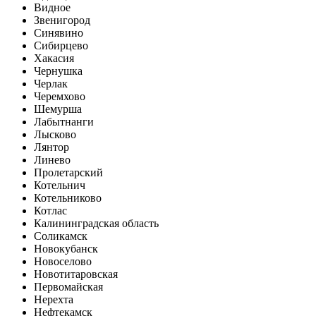
Видное
Звенигород
Синявино
Сибирцево
Хакасия
Чернушка
Черлак
Черемхово
Шемурша
Лабытнанги
Лысково
Лянтор
Линево
Пролетарский
Котельнич
Котельниково
Котлас
Калининградская область
Соликамск
Новокубанск
Новоселово
Новотитаровская
Первомайская
Нерехта
Нефтекамск