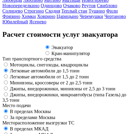
Люберцы
Люблино
Митино
Мытищи
Новогиреево
Новопеределкино
Одинцово
Очаково
Реутов
Свиблово
Солнцево
Строгино
Сходня
Теплый стан
Тушино
Фили
Фрязино
Химки
Ховрино
Царицыно
Черемушки
Чертаново
Юбилейный
Ясенево
Расчет стоимости услуг эвакуатора
Эвакуатор
Кран-манипулятор
Тип транспортного средства
Мотоциклы, снегоходы, квадроциклы
Легковые автомобили до 1,5 тонн
Легковые автомобили от 1,5 до 2 тонн
Минивэны, кроссоверы от 2 до 2,5 тонн
Джипы, внедорожники, минивэны от 2,5 до 3 тонн
Джипы, внедорожники, микроавтобусы (типа Газель) до
3,5 тонн
Место подачи
В пределах Москвы
За пределами Москвы
Месторасположение вызгрузки ТС
В пределах МКАД