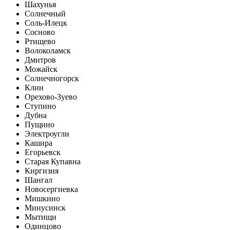
Шахунья
Солнечный
Соль-Илецк
Сосново
Ртищево
Волоколамск
Дмитров
Можайск
Солнечногорск
Клин
Орехово-Зуево
Ступино
Дубна
Пущино
Электроугли
Кашира
Егорьевск
Старая Купавна
Киргизия
Шангал
Новосергиевка
Мишкино
Минусинск
Мытищи
Одинцово