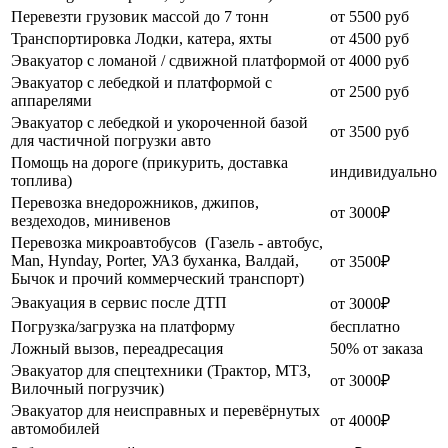
Перевезти грузовик массой до 7 тонн
от 5500 руб
Транспортировка Лодки, катера, яхты
от 4500 руб
Эвакуатор c ломаной / сдвижной платформой
от 4000 руб
Эвакуатор с лебедкой и платформой с
от 2500 руб
аппарелями
Эвакуатор с лебедкой и укороченной базой
от 3500 руб
для частичной погрузки авто
Помощь на дороге (прикурить, доставка
индивидуально
топлива)
Перевозка внедорожников, джипов,
от 3000₽
вездеходов, минивенов
Перевозка микроавтобусов (Газель - автобус,
Man, Hynday, Porter, УАЗ буханка, Валдай,
от 3500₽
Бычок и прочий коммерческий транспорт)
Эвакуация в сервис после ДТП
от 3000₽
Погрузка/загрузка на платформу
бесплатно
Ложный вызов, переадресация
50% от заказа
Эвакуатор для спецтехники (Трактор, МТЗ,
от 3000₽
Вилочный погрузчик)
Эвакуатор для неисправных и перевёрнутых
от 4000₽
автомобилей