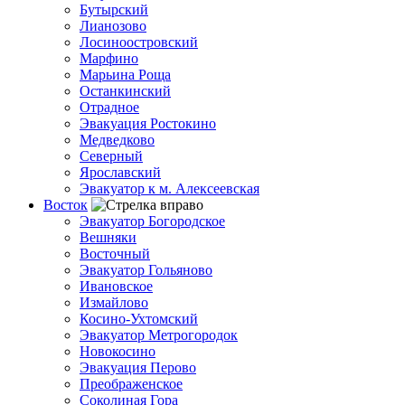
Бутырский
Лианозово
Лосиноостровский
Марфино
Марьина Роща
Останкинский
Отрадное
Эвакуация Ростокино
Медведково
Северный
Ярославский
Эвакуатор к м. Алексеевская
Восток
Эвакуатор Богородское
Вешняки
Восточный
Эвакуатор Гольяново
Ивановское
Измайлово
Косино-Ухтомский
Эвакуатор Метрогородок
Новокосино
Эвакуация Перово
Преображенское
Соколиная Гора