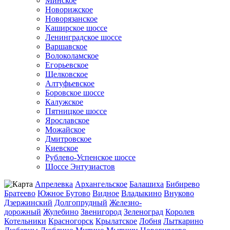
Минское
Новорижское
Новорязанское
Каширское шоссе
Ленинградское шоссе
Варшавское
Волоколамское
Егорьевское
Щелковское
Алтуфьевское
Боровское шоссе
Калужское
Пятницкое шоссе
Ярославское
Можайское
Дмитровское
Киевское
Рублево-Успенское шоссе
Шоссе Энтузиастов
Апрелевка
Архангельское
Балашиха
Бибирево
Братеево
Южное Бутово
Видное
Владыкино
Внуково
Дзержинский
Долгопрудный
Железно-
дорожный
Жулебино
Звенигород
Зеленоград
Королев
Котельники
Красногорск
Крылатское
Лобня
Лыткарино