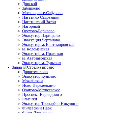
Донской
Зябликово
Москворечье-Сабурово
Нагатино-Садовники
Нагатинский Затон
Нагорный
Орехово-Борисово
Эвакуатор Царицыно
Эвакуация Чертаново
Эвакуатор м. Кантемировская
м. Коломенская
Эвакуатор м. Пражская
м. Автозаводская
Эвакуатор м. Тульская
Запад
Дорогомилово
Эвакуатор Кунцево
Можайский
Ново-Переделкино
Очаково-Матвеевское
Проспект Вернадского
Раменки
Эвакуатор Тропарёво-Никулино
Филёвский Парк
Фили-Давыдково