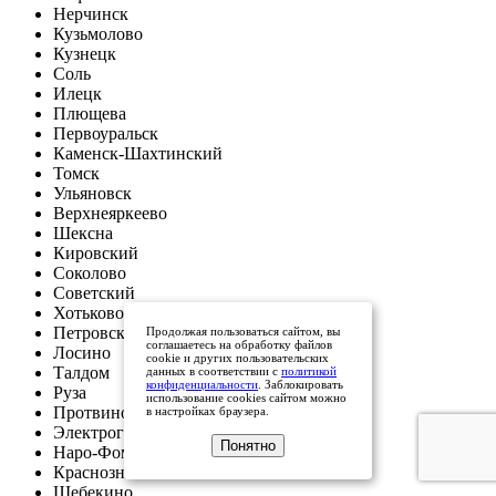
Нерчинск
Кузьмолово
Кузнецк
Соль
Илецк
Плющева
Первоуральск
Каменск-Шахтинский
Томск
Ульяновск
Верхнеяркеево
Шексна
Кировский
Соколово
Советский
Хотьково
Петровский
Продолжая пользоваться сайтом, вы
соглашаетесь на обработку файлов
Лосино
cookie и других пользовательских
Талдом
данных в соответствии с
политикой
конфиденциальности
. Заблокировать
Руза
использование cookies сайтом можно
Протвино
в настройках браузера.
Электрогорск
Понятно
Наро-Фоминск
Краснознаменск
Шебекино