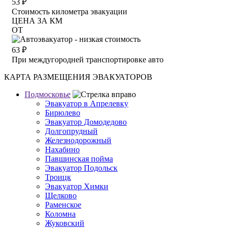
53
₽
Стоимость километра эвакуации
ЦЕНА ЗА КМ
ОТ
63
₽
При междугородней транспортировке авто
КАРТА РАЗМЕЩЕНИЯ ЭВАКУАТОРОВ
Подмосковье
Эвакуатор в Апрелевку
Бирюлево
Эвакуатор Домодедово
Долгопрудный
Железнодорожный
Нахабино
Павшинская пойма
Эвакуатор Подольск
Троицк
Эвакуатор Химки
Щелково
Раменское
Коломна
Жуковский