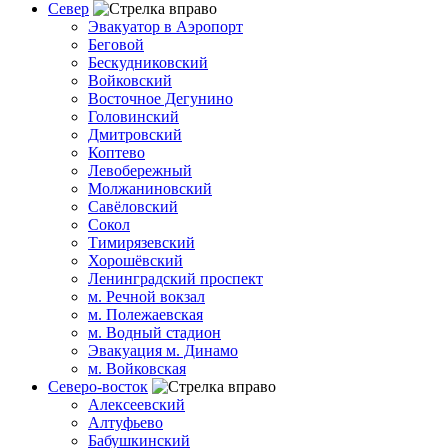
Север
Эвакуатор в Аэропорт
Беговой
Бескудниковский
Войковский
Восточное Дегунино
Головинский
Дмитровский
Коптево
Левобережный
Молжаниновский
Савёловский
Сокол
Тимирязевский
Хорошёвский
Ленинградский проспект
м. Речной вокзал
м. Полежаевская
м. Водный стадион
Эвакуация м. Динамо
м. Войковская
Северо-восток
Алексеевский
Алтуфьево
Бабушкинский