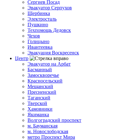
Сергиев Посад
Эвакуатор Серпухов
Щербинка
Электросталь
Пушкино
Техпомощь Дедовск
Чехов
Голицыно
Ивантеевка
Эвакуация Воскресенск
Центр
Эвакуатор на Арбат
Басманный
Замоскворечье
Красносельский
Мещанский
Пресненский
Таганский
Тверской
Хамовники
Якиманка
Волгоградский проспект
м. Бауманская
м. Новослободская
метро Проспект Мира