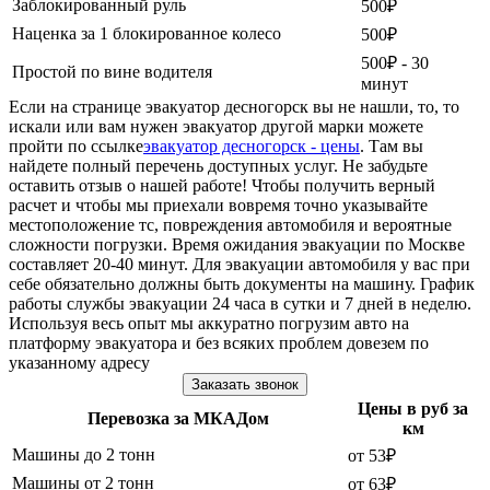
Заблокированный руль
500₽
Наценка за 1 блокированное колесо
500₽
500₽ - 30
Простой по вине водителя
минут
Если на странице эвакуатор десногорск вы не нашли, то, то
искали или вам нужен эвакуатор другой марки можете
пройти по ссылке
эвакуатор десногорск - цены
. Там вы
найдете полный перечень доступных услуг. Не забудьте
оставить отзыв о нашей работе! Чтобы получить верный
расчет и чтобы мы приехали вовремя точно указывайте
местоположение тс, повреждения автомобиля и вероятные
сложности погрузки. Время ожидания эвакуации по Москве
составляет 20-40 минут. Для эвакуации автомобиля у вас при
себе обязательно должны быть документы на машину. График
работы службы эвакуации 24 часа в сутки и 7 дней в неделю.
Используя весь опыт мы аккуратно погрузим авто на
платформу эвакуатора и без всяких проблем довезем по
указанному адресу
Заказать звонок
Цены в руб за
Перевозка за МКАДом
км
Машины до 2 тонн
от 53₽
Машины от 2 тонн
от 63₽