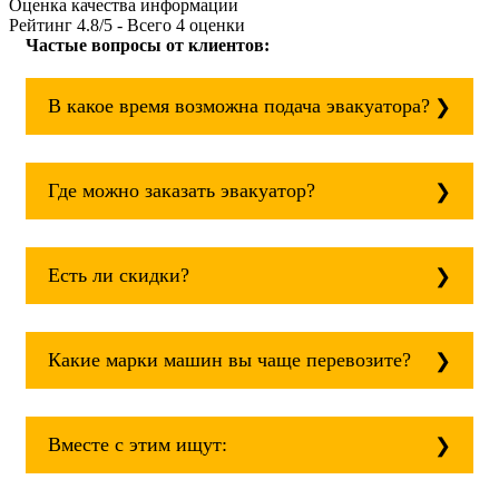
Оценка качества информации
Рейтинг
4.8
/5 - Всего
4
оценки
Частые вопросы от клиентов:
В какое время возможна подача эвакуатора?
Служба эвакуации работает круглосуточно,
без выходных поэтому звоните в любое
Где можно заказать эвакуатор?
время. эвакуатор десногорск всегда рядом!
Основная география обслуживания:
Москва, Область. Для перевозки межгород
Есть ли скидки?
на любое расстояние звоните
круглосуточно, но желательно заранее.
Скидки есть только для корпоративных
клиентов. Услуги нашего эвакуатора и так
Какие марки машин вы чаще перевозите?
можно получить дешево и быстро
Чаще всего мы возим на ремонт:
isuzu;
Вместе с этим ищут:
mitsubishi;
volvo;