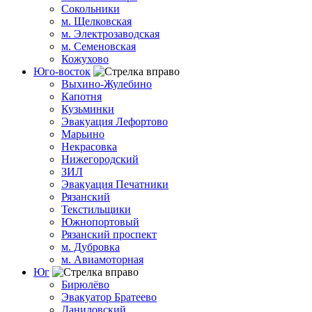
Сокольники
м. Щелковская
м. Электрозаводская
м. Семеновская
Кожухово
Юго-восток
Выхино-Жулебино
Капотня
Кузьминки
Эвакуация Лефортово
Марьино
Некрасовка
Нижегородский
ЗИЛ
Эвакуация Печатники
Рязанский
Текстильщики
Южнопортовый
Рязанский проспект
м. Дубровка
м. Авиамоторная
Юг
Бирюлёво
Эвакуатор Братеево
Даниловский