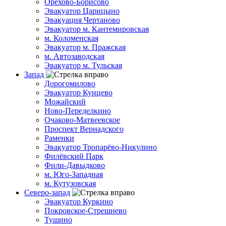
Орехово-Борисово
Эвакуатор Царицыно
Эвакуация Чертаново
Эвакуатор м. Кантемировская
м. Коломенская
Эвакуатор м. Пражская
м. Автозаводская
Эвакуатор м. Тульская
Запад
Дорогомилово
Эвакуатор Кунцево
Можайский
Ново-Переделкино
Очаково-Матвеевское
Проспект Вернадского
Раменки
Эвакуатор Тропарёво-Никулино
Филёвский Парк
Фили-Давыдково
м. Юго-Западная
м. Кутузовская
Северо-запад
Эвакуатор Куркино
Покровское-Стрешнево
Тушино