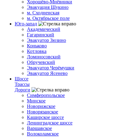
Хорошёво-Мнёвники
Эвакуация Щукино
м. Сходненская
м. Октябрьское поле
Юго-запад
Академический
Гагаринский
Эвакуатор Зюзино
Коньково
Котловка
Ломоносовский
Обручевский
Эвакуатор Черёмушки
Эвакуатор Ясенево
Шоссе
Трассы
Дороги
Симферопольское
Минское
Новорижское
Новорязанское
Каширское шоссе
Ленинградское шоссе
Варшавское
Волоколамское