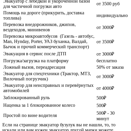
Эвакуатор с лебедкой и укороченной базой
от 3500 руб
для частичной погрузки авто
Помощь на дороге (прикурить, доставка
индивидуально
топлива)
Перевозка внедорожников, джипов,
от 3000₽
вездеходов, минивенов
Перевозка микроавтобусов (Газель - автобус,
Man, Hynday, Porter, УАЗ буханка, Валдай,
от 3500₽
Бычок и прочий коммерческий транспорт)
Эвакуация в сервис после ДТП
от 3000₽
Погрузка/загрузка на платформу
бесплатно
Ложный вызов, переадресация
50% от заказа
Эвакуатор для спецтехники (Трактор, МТЗ,
от 3000₽
Вилочный погрузчик)
Эвакуатор для неисправных и перевёрнутых
от 4000₽
автомобилей
Заблокированный руль
500₽
Наценка за 1 блокированное колесо
500₽
500₽ - 30
Простой по вине водителя
минут
Если на странице эвакуатор бузулук вы не нашли, то, то
искали или вам нужен эвакуатор другой марки можете