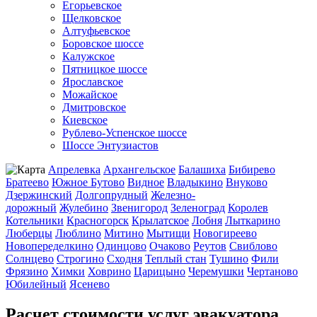
Егорьевское
Щелковское
Алтуфьевское
Боровское шоссе
Калужское
Пятницкое шоссе
Ярославское
Можайское
Дмитровское
Киевское
Рублево-Успенское шоссе
Шоссе Энтузиастов
Апрелевка
Архангельское
Балашиха
Бибирево
Братеево
Южное Бутово
Видное
Владыкино
Внуково
Дзержинский
Долгопрудный
Железно-
дорожный
Жулебино
Звенигород
Зеленоград
Королев
Котельники
Красногорск
Крылатское
Лобня
Лыткарино
Люберцы
Люблино
Митино
Мытищи
Новогиреево
Новопеределкино
Одинцово
Очаково
Реутов
Свиблово
Солнцево
Строгино
Сходня
Теплый стан
Тушино
Фили
Фрязино
Химки
Ховрино
Царицыно
Черемушки
Чертаново
Юбилейный
Ясенево
Расчет стоимости услуг эвакуатора