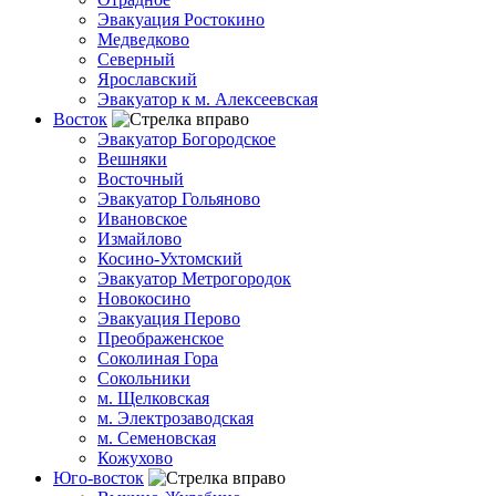
Эвакуация Ростокино
Медведково
Северный
Ярославский
Эвакуатор к м. Алексеевская
Восток
Эвакуатор Богородское
Вешняки
Восточный
Эвакуатор Гольяново
Ивановское
Измайлово
Косино-Ухтомский
Эвакуатор Метрогородок
Новокосино
Эвакуация Перово
Преображенское
Соколиная Гора
Сокольники
м. Щелковская
м. Электрозаводская
м. Семеновская
Кожухово
Юго-восток