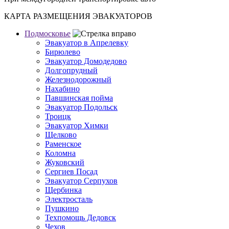
КАРТА РАЗМЕЩЕНИЯ ЭВАКУАТОРОВ
Подмосковье
Эвакуатор в Апрелевку
Бирюлево
Эвакуатор Домодедово
Долгопрудный
Железнодорожный
Нахабино
Павшинская пойма
Эвакуатор Подольск
Троицк
Эвакуатор Химки
Щелково
Раменское
Коломна
Жуковский
Сергиев Посад
Эвакуатор Серпухов
Щербинка
Электросталь
Пушкино
Техпомощь Дедовск
Чехов