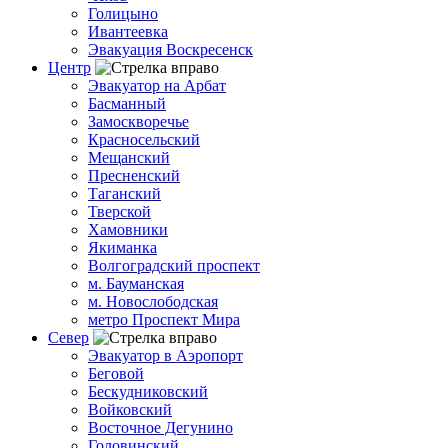
Голицыно
Ивантеевка
Эвакуация Воскресенск
Центр
Эвакуатор на Арбат
Басманный
Замоскворечье
Красносельский
Мещанский
Пресненский
Таганский
Тверской
Хамовники
Якиманка
Волгоградский проспект
м. Бауманская
м. Новослободская
метро Проспект Мира
Север
Эвакуатор в Аэропорт
Беговой
Бескудниковский
Войковский
Восточное Дегунино
Головинский