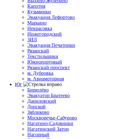
Выхино-Жулебино
Капотня
Кузьминки
Эвакуация Лефортово
Марьино
Некрасовка
Нижегородский
ЗИЛ
Эвакуация Печатники
Рязанский
Текстильщики
Южнопортовый
Рязанский проспект
м. Дубровка
м. Авиамоторная
Юг
Бирюлёво
Эвакуатор Братеево
Даниловский
Донской
Зябликово
Москворечье-Сабурово
Нагатино-Садовники
Нагатинский Затон
Нагорный