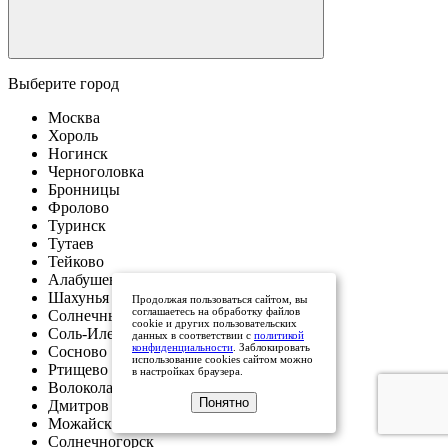
Выберите город
Москва
Хороль
Ногинск
Черноголовка
Бронницы
Фролово
Туринск
Тутаев
Тейково
Алабушево
Шахунья
Продолжая пользоваться сайтом, вы
соглашаетесь на обработку файлов
Солнечный
cookie и других пользовательских
Соль-Илецк
данных в соответствии с
политикой
конфиденциальности
. Заблокировать
Сосново
использование cookies сайтом можно
Ртищево
в настройках браузера.
Волоколамск
Понятно
Дмитров
Можайск
Солнечногорск