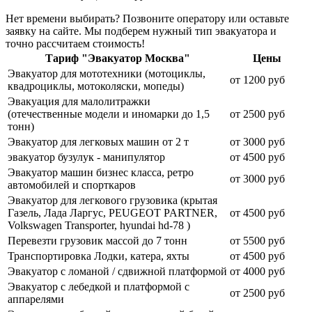
Нет времени выбирать? Позвоните оператору или оставьте
заявку на сайте. Мы подберем нужный тип эвакуатора и
точно рассчитаем стоимость!
Тариф "Эвакуатор Москва"
Цены
Эвакуатор для мототехники (мотоциклы,
от 1200 руб
квадроциклы, мотоколяски, мопеды)
Эвакуация для малолитражки
(отечественные модели и иномарки до 1,5
от 2500 руб
тонн)
Эвакуатор для легковых машин от 2 т
от 3000 руб
эвакуатор бузулук - манипулятор
от 4500 руб
Эвакуатор машин бизнес класса, ретро
от 3000 руб
автомобилей и спорткаров
Эвакуатор для легкового грузовика (крытая
Газель, Лада Ларгус, PEUGEOT PARTNER,
от 4500 руб
Volkswagen Transporter, hyundai hd-78 )
Перевезти грузовик массой до 7 тонн
от 5500 руб
Транспортировка Лодки, катера, яхты
от 4500 руб
Эвакуатор c ломаной / сдвижной платформой
от 4000 руб
Эвакуатор с лебедкой и платформой с
от 2500 руб
аппарелями