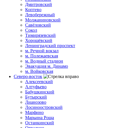
Дмитровский
Коптево
Левобережный
Молжаниновский
Савёловский
Сокол
Тимирязевский
Хорошёвский
Ленинградский проспект
м. Речной вокзал
м. Полежаевская
м. Водный стадион
Эвакуация м. Динамо
м. Войковская
Северо-восток
Алексеевский
Алтуфьево
Бабушкинский
Бутырский
Лианозово
Лосиноостровский
Марфино
Марьина Роща
Останкинский
Отрадное