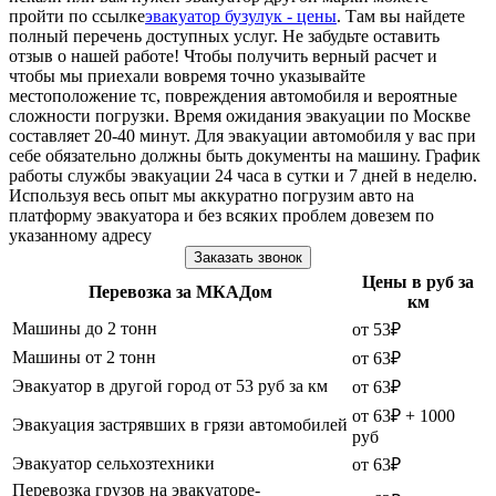
пройти по ссылке
эвакуатор бузулук - цены
. Там вы найдете
полный перечень доступных услуг. Не забудьте оставить
отзыв о нашей работе! Чтобы получить верный расчет и
чтобы мы приехали вовремя точно указывайте
местоположение тс, повреждения автомобиля и вероятные
сложности погрузки. Время ожидания эвакуации по Москве
составляет 20-40 минут. Для эвакуации автомобиля у вас при
себе обязательно должны быть документы на машину. График
работы службы эвакуации 24 часа в сутки и 7 дней в неделю.
Используя весь опыт мы аккуратно погрузим авто на
платформу эвакуатора и без всяких проблем довезем по
указанному адресу
Заказать звонок
Цены в руб за
Перевозка за МКАДом
км
Машины до 2 тонн
от 53₽
Машины от 2 тонн
от 63₽
Эвакуатор в другой город от 53 руб за км
от 63₽
от 63₽ + 1000
Эвакуация застрявших в грязи автомобилей
руб
Эвакуатор сельхозтехники
от 63₽
Перевозка грузов на эвакуаторе-