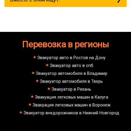
mitsubishi;
volvo;
газ;
Эвакуатор при аварии (дтп)
mercedes-benz;
Как вытащить авто из кювета
ford;
Стоимость эвакуатора для авто с
toyota;
автоматической КПП блокировка
nissan;
колес
dongfeng;
Перевозка в регионы
Как вызвать эвакуатор
малолитражные авто и скутеры.
манипулятора для снегоходов
Эвакуатор с паркинга штрафстоянки
Эвакуатор Бронницы - Екатеринбург
Эвакуатор авто в Ростов на Дону
буксровка
Эвакуатор авто в спб
Как вызвать эвакуатор с
подземного паркинга
Эвакуатор автомобиля в Владимир
Эвакуатор Бронницы - Марьино
Эвакуатор автомобиля в Тверь
недорого
Эвакуатор Бронницы - Питер
Эвакуатор в Рязань
эвакуатор седан
Эвакуация легковых машин в Калуга
эвакуатор пикапа
эвакуатор фургона
Эвакуация легковых машин в Воронеж
эвакуатор истра
Эвакуатор внедорожников в Нижний Новгород
эвакуатор в сто
эвакуатор из гаража
эвакуатор гидравлической