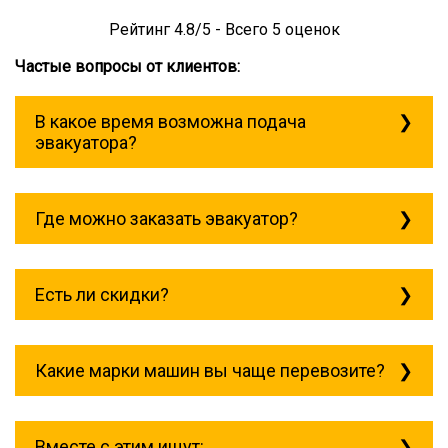
Рейтинг
4.8
/5 - Всего
5
оценок
Частые вопросы от клиентов:
В какое время возможна подача
эвакуатора?
Служба эвакуации работает
круглосуточно, без выходных поэтому
Где можно заказать эвакуатор?
звоните в любое время. Эвакуатор
Бронницы всегда рядом!
Основная география обслуживания:
Москва, Область. Для перевозки
Есть ли скидки?
межгород на любое расстояние звоните
круглосуточно, но желательно заранее.
Скидки есть только для корпоративных
клиентов. Услуги нашего эвакуатора и так
Какие марки машин вы чаще перевозите?
можно получить дешево и быстро
Чаще всего мы возим на ремонт:
isuzu;
Вместе с этим ищут: