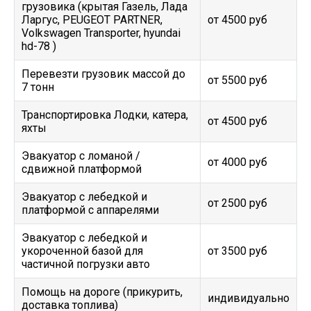
грузовика (крытая Газель, Лада
Ларгус, PEUGEOT PARTNER,
от 4500 руб
Volkswagen Transporter, hyundai
hd-78 )
Перевезти грузовик массой до
от 5500 руб
7 тонн
Транспортировка Лодки, катера,
от 4500 руб
яхты
Эвакуатор c ломаной /
от 4000 руб
сдвижной платформой
Эвакуатор с лебедкой и
от 2500 руб
платформой с аппарелями
Эвакуатор с лебедкой и
укороченной базой для
от 3500 руб
частичной погрузки авто
Помощь на дороге (прикурить,
индивидуально
доставка топлива)