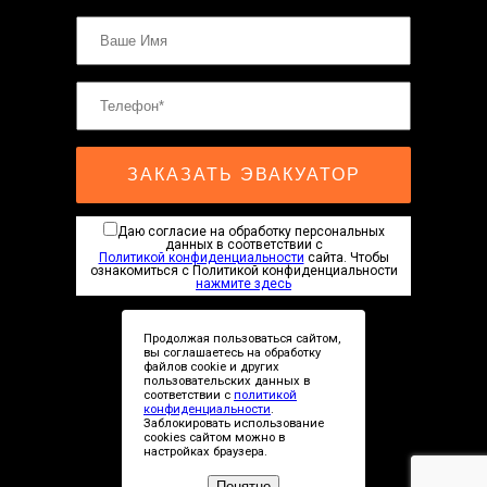
эвакуатор буксировка
эвакуатор Эвакуатор Бронницы -
климовск
эвакуатор павловский посад
александров
мотоэвакуатор
домодедовская
зарайск
лесной городок
ЗАКАЗАТЬ ЭВАКУАТОР
рублевское шоссе
красноармейск
выхино
Даю согласие на обработку персональных
эвакуатор прицепов
данных в соответствии с
Политикой конфиденциальности
сайта. Чтобы
ознакомиться с Политикой конфиденциальности
нажмите здесь
Продолжая пользоваться сайтом,
вы соглашаетесь на обработку
файлов cookie и других
пользовательских данных в
соответствии с
политикой
Сopyright © 2019-2026
конфиденциальности
.
Заблокировать использование
cookies сайтом можно в
настройках браузера.
Рейтинг СТО для ремонта авто
Понятно