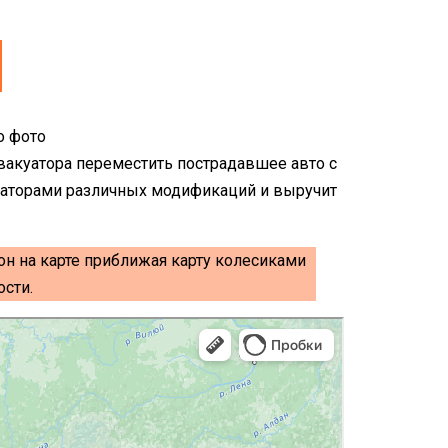
эвакуатора переместить пострадавшее авто с
уаторами различных модификаций и выручит
он на карте приближая карту колесиками
сти.