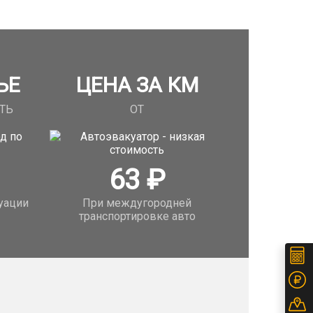
ЬЕ
ЦЕНА ЗА КМ
ТЬ
ОТ
63
₽
уации
При междугородней
транспортировке авто