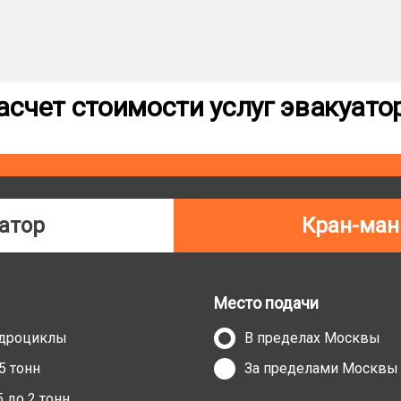
асчет стоимости услуг эвакуато
атор
Кран-ман
Место подачи
адроциклы
В пределах Москвы
5 тонн
За пределами Москвы
 до 2 тонн