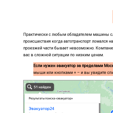
Практически с любым обладателем машины с
происшествия когда автотранспорт ломался на
проезжей части бывает невозможно. Компания
вас в сложной ситуации по низким ценам.
Если нужен эвакуатор за пределами Мос
мыши или кнопками + – и вы увидите сп
эвакуаторы на карте
Волоколамск