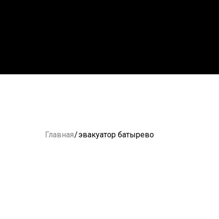
Главная
/
эвакуатор батырево