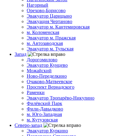
Нагорный
Орехово-Борисово
Эвакуатор Царицыно
Эвакуация Чертаново
Эвакуатор м. Кантемировская
м. Коломенская
Эвакуатор м. Пражская
м. Автозаводская
Эвакуатор м. Тульская
Запад
Дорогомилово
Эвакуатор Кунцево
Можайский
Ново-Переделкино
Очаково-Матвеевское
Проспект Вернадского
Раменки
Эвакуатор Тропарёво-Никулино
Филёвский Парк
Фили-Давыдково
м. Юго-Западная
м. Кутузовская
Северо-запад
Эвакуатор Куркино