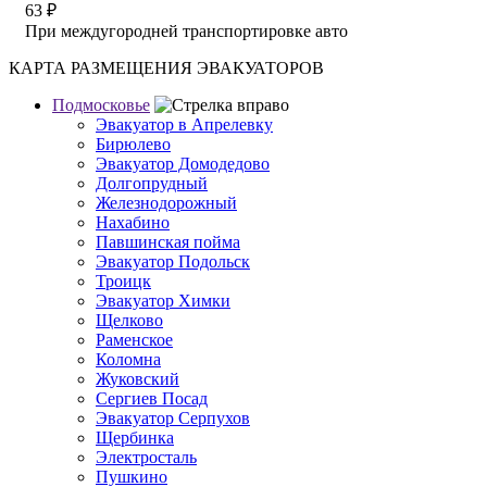
63
₽
При междугородней транспортировке авто
КАРТА РАЗМЕЩЕНИЯ ЭВАКУАТОРОВ
Подмосковье
Эвакуатор в Апрелевку
Бирюлево
Эвакуатор Домодедово
Долгопрудный
Железнодорожный
Нахабино
Павшинская пойма
Эвакуатор Подольск
Троицк
Эвакуатор Химки
Щелково
Раменское
Коломна
Жуковский
Сергиев Посад
Эвакуатор Серпухов
Щербинка
Электросталь
Пушкино