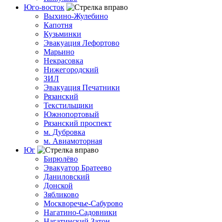
Юго-восток
Выхино-Жулебино
Капотня
Кузьминки
Эвакуация Лефортово
Марьино
Некрасовка
Нижегородский
ЗИЛ
Эвакуация Печатники
Рязанский
Текстильщики
Южнопортовый
Рязанский проспект
м. Дубровка
м. Авиамоторная
Юг
Бирюлёво
Эвакуатор Братеево
Даниловский
Донской
Зябликово
Москворечье-Сабурово
Нагатино-Садовники
Нагатинский Затон