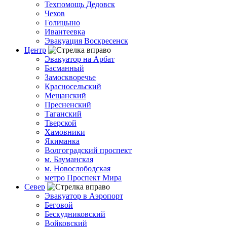
Техпомощь Дедовск
Чехов
Голицыно
Ивантеевка
Эвакуация Воскресенск
Центр
Эвакуатор на Арбат
Басманный
Замоскворечье
Красносельский
Мещанский
Пресненский
Таганский
Тверской
Хамовники
Якиманка
Волгоградский проспект
м. Бауманская
м. Новослободская
метро Проспект Мира
Север
Эвакуатор в Аэропорт
Беговой
Бескудниковский
Войковский