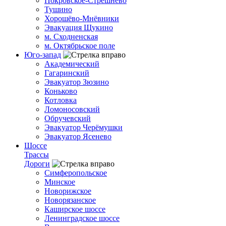
Покровское-Стрешнево
Тушино
Хорошёво-Мнёвники
Эвакуация Щукино
м. Сходненская
м. Октябрьское поле
Юго-запад
Академический
Гагаринский
Эвакуатор Зюзино
Коньково
Котловка
Ломоносовский
Обручевский
Эвакуатор Черёмушки
Эвакуатор Ясенево
Шоссе
Трассы
Дороги
Симферопольское
Минское
Новорижское
Новорязанское
Каширское шоссе
Ленинградское шоссе