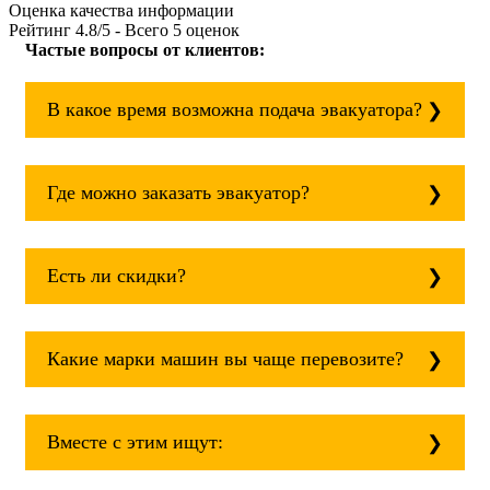
Оценка качества информации
Рейтинг
4.8
/5 - Всего
5
оценок
Частые вопросы от клиентов:
В какое время возможна подача эвакуатора?
Служба эвакуации работает круглосуточно,
без выходных поэтому звоните в любое
Где можно заказать эвакуатор?
время. эвакуатор аша всегда рядом!
Основная география обслуживания:
Москва, Область. Для перевозки межгород
Есть ли скидки?
на любое расстояние звоните
круглосуточно, но желательно заранее.
Скидки есть только для корпоративных
клиентов. Услуги нашего эвакуатора и так
Какие марки машин вы чаще перевозите?
можно получить дешево и быстро
Чаще всего мы возим на ремонт:
isuzu;
Вместе с этим ищут:
mitsubishi;
volvo;