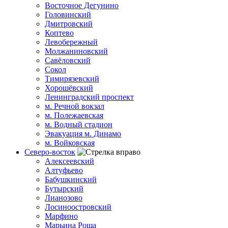
Восточное Дегунино
Головинский
Дмитровский
Коптево
Левобережный
Молжаниновский
Савёловский
Сокол
Тимирязевский
Хорошёвский
Ленинградский проспект
м. Речной вокзал
м. Полежаевская
м. Водный стадион
Эвакуация м. Динамо
м. Войковская
Северо-восток
Алексеевский
Алтуфьево
Бабушкинский
Бутырский
Лианозово
Лосиноостровский
Марфино
Марьина Роща