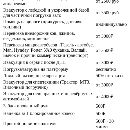
от 2500 руб
аппарелями
Эвакуатор с лебедкой и укороченной базой
от 3500 руб
для частичной погрузки авто
Помощь на дороге (прикурить, доставка
индивидуально
топлива)
Перевозка внедорожников, джипов,
от 3000₽
вездеходов, минивенов
Перевозка микроавтобусов (Газель - автобус,
Man, Hynday, Porter, УАЗ буханка, Валдай,
от 3500₽
Бычок и прочий коммерческий транспорт)
Эвакуация в сервис после ДТП
от 3000₽
Погрузка/загрузка на платформу
бесплатно
Ложный вызов, переадресация
50% от заказа
Эвакуатор для спецтехники (Трактор, МТЗ,
от 3000₽
Вилочный погрузчик)
Эвакуатор для неисправных и перевёрнутых
от 4000₽
автомобилей
Заблокированный руль
500₽
Наценка за 1 блокированное колесо
500₽
500₽ - 30
Простой по вине водителя
минут