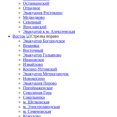
Останкинский
Отрадное
Эвакуация Ростокино
Медведково
Северный
Ярославский
Эвакуатор к м. Алексеевская
Восток
Эвакуатор Богородское
Вешняки
Восточный
Эвакуатор Гольяново
Ивановское
Измайлово
Косино-Ухтомский
Эвакуатор Метрогородок
Новокосино
Эвакуация Перово
Преображенское
Соколиная Гора
Сокольники
м. Щелковская
м. Электрозаводская
м. Семеновская
Кожухово