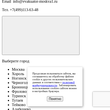
Email
info@evakuator-moskva1.ru
Тел.
+7(499)113-63-48
Выберите город
Москва
Хороль
Продолжая пользоваться сайтом, вы
соглашаетесь на обработку файлов
Ногинск
cookie и других пользовательских
Черноголовка
данных в соответствии с
политикой
конфиденциальности
. Заблокировать
Бронницы
использование cookies сайтом можно
Фролово
в настройках браузера.
Туринск
Понятно
Тутаев
Тейково
Алабушево