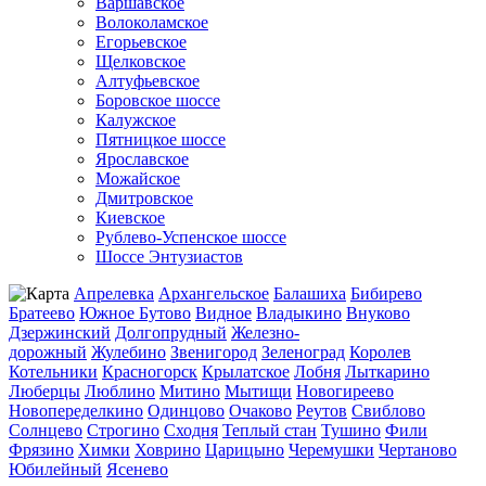
Варшавское
Волоколамское
Егорьевское
Щелковское
Алтуфьевское
Боровское шоссе
Калужское
Пятницкое шоссе
Ярославское
Можайское
Дмитровское
Киевское
Рублево-Успенское шоссе
Шоссе Энтузиастов
Апрелевка
Архангельское
Балашиха
Бибирево
Братеево
Южное Бутово
Видное
Владыкино
Внуково
Дзержинский
Долгопрудный
Железно-
дорожный
Жулебино
Звенигород
Зеленоград
Королев
Котельники
Красногорск
Крылатское
Лобня
Лыткарино
Люберцы
Люблино
Митино
Мытищи
Новогиреево
Новопеределкино
Одинцово
Очаково
Реутов
Свиблово
Солнцево
Строгино
Сходня
Теплый стан
Тушино
Фили
Фрязино
Химки
Ховрино
Царицыно
Черемушки
Чертаново
Юбилейный
Ясенево