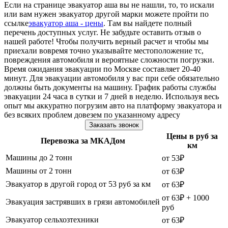
Если на странице эвакуатор аша вы не нашли, то, то искали
или вам нужен эвакуатор другой марки можете пройти по
ссылке
эвакуатор аша - цены
. Там вы найдете полный
перечень доступных услуг. Не забудьте оставить отзыв о
нашей работе! Чтобы получить верный расчет и чтобы мы
приехали вовремя точно указывайте местоположение тс,
повреждения автомобиля и вероятные сложности погрузки.
Время ожидания эвакуации по Москве составляет 20-40
минут. Для эвакуации автомобиля у вас при себе обязательно
должны быть документы на машину. График работы службы
эвакуации 24 часа в сутки и 7 дней в неделю. Используя весь
опыт мы аккуратно погрузим авто на платформу эвакуатора и
без всяких проблем довезем по указанному адресу
Заказать звонок
Цены в руб за
Перевозка за МКАДом
км
Машины до 2 тонн
от 53₽
Машины от 2 тонн
от 63₽
Эвакуатор в другой город от 53 руб за км
от 63₽
от 63₽ + 1000
Эвакуация застрявших в грязи автомобилей
руб
Эвакуатор сельхозтехники
от 63₽