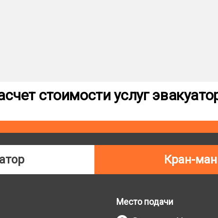
асчет стоимости услуг эвакуато
атор
Кран-ман
Место подачи