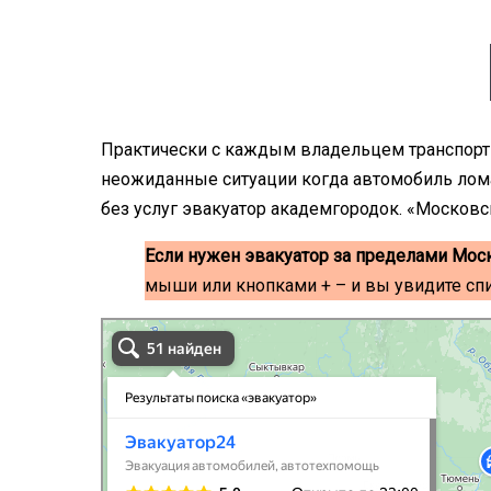
Практически с каждым владельцем транспортн
неожиданные ситуации когда автомобиль лома
без услуг эвакуатор академгородок. «Москов
Если нужен эвакуатор за пределами Мос
мыши или кнопками + – и вы увидите сп
эвакуаторы на карте
Волоколамск